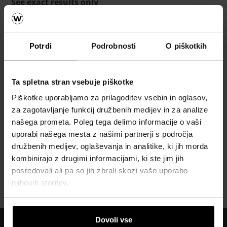
See exact results only
Najnovejše najprej
1
Rezultati
Potrdi
Podrobnosti
O piškotkih
pdf, 8 MB
Ta spletna stran vsebuje piškotke
Piškotke uporabljamo za prilagoditev vsebin in oglasov,
WIE_Tondach krovni
za zagotavljanje funkcij družbenih medijev in za analize
prozori_SLO_2024_digital
našega prometa. Poleg tega delimo informacije o vaši
uporabi našega mesta z našimi partnerji s področja
družbenih medijev, oglaševanja in analitike, ki jih morda
kombinirajo z drugimi informacijami, ki ste jim jih
wienerberger Slovenija
Orodja in tehnicna
posredovali ali pa so jih zbrali skozi vašo uporabo
podpora
Prenosi / Download
Katalog
njihovih storitev.
strešnih oken
Dovoli vse
Mednarodno znanje in izkušnje