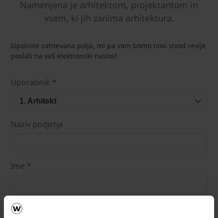
Namenjena je arhitektom, projektantom in
vsem, ki jih zanima arhitektura.
Izpolnite zahtevana polja, mi pa vam bomo novi izvod revije
poslali na vaš elektronski naslov!
Uporabnik *
1. Arhitekt
Naziv podjetja
Ime *
Priimek *