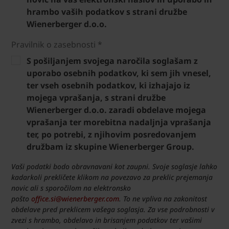
hrambo vaših podatkov s strani družbe
Wienerberger d.o.o.
Pravilnik o zasebnosti *
S pošiljanjem svojega naročila soglašam z
uporabo osebnih podatkov, ki sem jih vnesel,
ter vseh osebnih podatkov, ki izhajajo iz
mojega vprašanja, s strani družbe
Wienerberger d.o.o. zaradi obdelave mojega
vprašanja ter morebitna nadaljnja vprašanja
ter, po potrebi, z njihovim posredovanjem
družbam iz skupine Wienerberger Group.
Vaši podatki bodo obravnavani kot zaupni. Svoje soglasje lahko
kadarkoli prekličete klikom na povezavo za preklic prejemanja
novic ali s sporočilom na elektronsko
pošto
office.si@wienerberger.com
. To ne vpliva na zakonitost
obdelave pred preklicem vašega soglasja. Za vse podrobnosti v
zvezi s hrambo, obdelavo in brisanjem podatkov ter vašimi