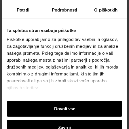
Potrdi
Podrobnosti
O piškotkih
Elektronski naslov *
Ta spletna stran vsebuje piškotke
Piškotke uporabljamo za prilagoditev vsebin in oglasov,
Številka mobilnega telefona
za zagotavljanje funkcij družbenih medijev in za analize
našega prometa. Poleg tega delimo informacije o vaši
uporabi našega mesta z našimi partnerji s področja
družbenih medijev, oglaševanja in analitike, ki jih morda
Naslov *
kombinirajo z drugimi informacijami, ki ste jim jih
posredovali ali pa so jih zbrali skozi vašo uporabo
njihovih storitev.
Poštna številka *
Dovoli vse
Pošta *
Zavrni