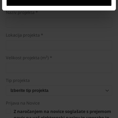
Naziv projekta *
Lokacija projekta *
Velikost projekta (m²) *
Tip projekta
Izberite tip projekta
Prijava na Novice
Z naročanjem na novice soglašate s prejemom
novic na vaš elektronski naslov in uporabo in