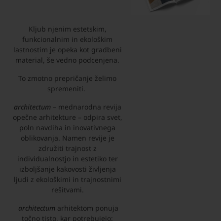
Kljub njenim estetskim,
funkcionalnim in ekološkim
lastnostim je opeka kot gradbeni
material, še vedno podcenjena.
To zmotno prepričanje želimo
spremeniti.
architectum
– mednarodna revija
opečne arhitekture – odpira svet,
poln navdiha in inovativnega
oblikovanja. Namen revije je
združiti trajnost z
individualnostjo in estetiko ter
izboljšanje kakovosti življenja
ljudi z ekološkimi in trajnostnimi
rešitvami.
architectum
arhitektom ponuja
točno tisto, kar potrebujejo: