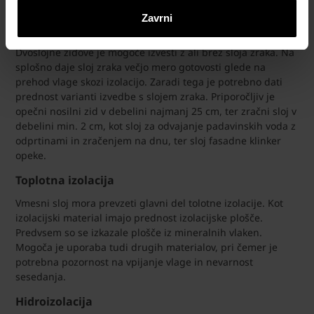
Zavrni
Struktura zida
Dvoslojne zidove je mogoče izvesti z ali brez sloja zraka. Na
splošno daje sloj zraka večjo mero gotovosti glede na
prehod vlage skozi izolacijo. Zaradi tega je potrebno dati
prednost varianti izvedbe s slojem zraka. Priporočljiv je
opečni nosilni zid v debelini najmanj 25 cm, ter zračni sloj v
debelini min. 2 cm, kot sloj za odvajanje padavinskih voda z
odprtinami in zračenjem na dnu, ter sloj fasadne klinker
opeke.
Toplotna izolacija
Vmesni sloj mora prevzeti glavni del tolotne izolacije. Kot
izolacijski material imajo prednost izolacijske plošče.
Predvsem so se izkazale plošče iz mineralnih vlaken.
Mogoča je uporaba tudi drugih materialov, pri čemer je
potrebna pozornost na vpijanje vlage in nevarnost
sesedanja.
Hidroizolacija