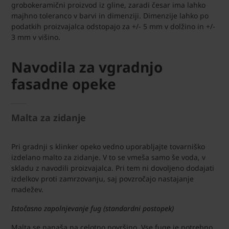
grobokeramični proizvod iz gline, zaradi česar ima lahko
majhno toleranco v barvi in dimenziji. Dimenzije lahko po
podatkih proizvajalca odstopajo za +/- 5 mm v dolžino in +/-
3 mm v višino.
Navodila za vgradnjo
fasadne opeke
Malta za zidanje
Pri gradnji s klinker opeko vedno uporabljajte tovarniško
izdelano malto za zidanje. V to se vmeša samo še voda, v
skladu z navodili proizvajalca. Pri tem ni dovoljeno dodajati
izdelkov proti zamrzovanju, saj povzročajo nastajanje
madežev.
Istočasno zapolnjevanje fug (standardni postopek)
Malta se nanaša na celotno površino. Vse fuge je potrebno