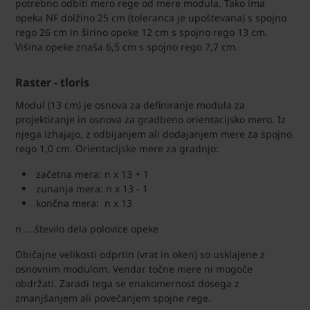
potrebno odbiti mero rege od mere modula. Tako ima
opeka NF dolžino 25 cm (toleranca je upoštevana) s spojno
rego 26 cm in širino opeke 12 cm s spojno rego 13 cm.
Višina opeke znaša 6,5 cm s spojno rego 7,7 cm.
Raster - tloris
Modul (13 cm) je osnova za definiranje modula za
projektiranje in osnova za gradbeno orientacijsko mero. Iz
njega izhajajo, z odbijanjem ali dodajanjem mere za spojno
rego 1,0 cm. Orientacijske mere za gradnjo:
začetna mera: n x 13 + 1
zunanja mera: n x 13 - 1
končna mera: n x 13
n ….število dela polovice opeke
Običajne velikosti odprtin (vrat in oken) so usklajene z
osnovnim modulom. Vendar točne mere ni mogoče
obdržati. Zaradi tega se enakomernost dosega z
zmanjšanjem ali povečanjem spojne rege.