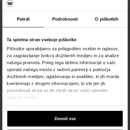
Konzole služijo za prevzemanje vertikalne obrementive s
strani fasadne klinker opeke in ga prenašajo na notrnaji
nosilni sloj.
Potrdi
Podrobnosti
O piškotkih
V naslenih primerih je potrebno ojačati fasadni zid:
pri debelini zidu 120 mm, naslonjenem na popolni
Ta spletna stran vsebuje piškotke
širini na betonski temelj ali ploščo - po višini minimalno
Piškotke uporabljamo za prilagoditev vsebin in oglasov,
vsakih 6 m,
za zagotavljanje funkcij družbenih medijev in za analize
naslonjenenim minimalno 2/3 širine pri debelini zidu
120mm na vsakem nadstropju,
našega prometa. Poleg tega delimo informacije o vaši
če zaradi gradbene fizike fasadni zid ni postavljen na
uporabi našega mesta z našimi partnerji s področja
temelj ali na konolno ploščo.
družbenih medijev, oglaševanja in analitike, ki jih morda
kombinirajo z drugimi informacijami, ki ste jim jih
Za različne zahteve površin zidov in konstrukcije so na
posredovali ali pa so jih zbrali skozi vašo uporabo
razpolago različni tipi konzol.
njihovih storitev.
Pomembno pri vgradnji
Dovoli vse
Terca opek