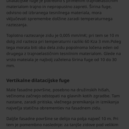
Dilatacijske fuge je potrebno s primenim trajnoelastičnim
materialom trajno in nepropustno zapreti. Širina fuge,
odvisno od izbranega tesnilnega materiala, mora
vključevati spremembe dolžine zaradi temperaturnega
raztezanja.
Toplotno raztezanje zidu je 0,005 mm/mK; pri tem se 10 m
dolg zid razteza pri temperaturni razliki 60 Kza 3 mm.Poleg
tega morata biti oba dela zidu popolnoma ločena eden od
drugega z trajnoelastičnim tesnilnim materialom. Glede na
vrsto mateiala je najbolj zaželena širina fuge od 10 do 30
mm.
Vertikalne dilatacijske fuge
Male fasadne površine, posebno na družinskih hišah,
večinoma začnejo odstopati na glavnih kotih zgradbe. Tam
nastane, zaradi pritiska, vlečnega premikanja in izmikanja
največja statična obrementiev na fasadnem zidu.
Daljše fasadne površine se delijo na polja največ 10 m. Pri
tem je pomembno naslednje: za tanjše zidove pod velikim