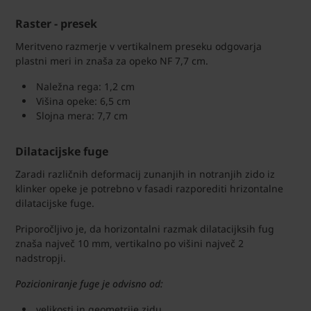
Raster - presek
Meritveno razmerje v vertikalnem preseku odgovarja
plastni meri in znaša za opeko NF 7,7 cm.
Naležna rega: 1,2 cm
Višina opeke: 6,5 cm
Slojna mera: 7,7 cm
Dilatacijske fuge
Zaradi različnih deformacij zunanjih in notranjih zido iz
klinker opeke je potrebno v fasadi razporediti hrizontalne
dilatacijske fuge.
Priporočljivo je, da horizontalni razmak dilatacijksih fug
znaša največ 10 mm, vertikalno po višini največ 2
nadstropji.
Pozicioniranje fuge je odvisno od:
velikosti in geometrije zidu,