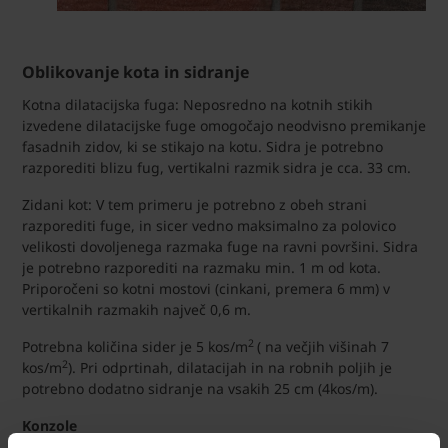
Oblikovanje kota in sidranje
Kotna dilatacijska fuga: Neposredno na kotnih stikih
izvedene dilatacijske fuge omogočajo neodvisno premikanje
fasadnih zidov, ki se stikajo na kotu. Sidra je potrebno
razporediti blizu fug, vertikalni razmik sidra je cca. 33 cm.
Zidani kot: V tem primeru je potrebno z obeh strani
razporediti fuge, in sicer vedno maksimalno za polovico
velikosti dovoljenega razmaka fuge na ravni površini. Sidra
je potrebno razporediti na razmaku min. 1 m od kota.
Priporočeni so kotni mostovi (cinkani, premera 6 mm) v
vertikalnih razmakih največ 0,6 m.
2
Potrebna količina sider je 5 kos/m
( na večjih višinah 7
2
kos/m
). Pri odprtinah, dilatacijah in na robnih poljih je
potrebno dodatno sidranje na vsakih 25 cm (4kos/m).
Konzole