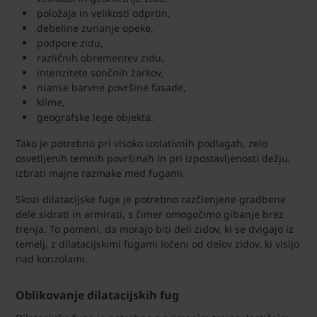
položaja in velikosti odprtin,
debeline zunanje opeke,
podpore zidu,
različnih obrementev zidu,
intenzitete sončnih žarkov,
nianse barvne površine fasade,
klime,
geografske lege objekta.
Tako je potrebno pri visoko izolativnih podlagah, zelo
osvetljenih temnih površinah in pri izpostavljenosti dežju,
izbrati majne razmake med fugami.
Skozi dilatacijske fuge je potrebno razčlenjene gradbene
dele sidrati in armirati, s čimer omogočimo gibanje brez
trenja. To pomeni, da morajo biti deli zidov, ki se dvigajo iz
temelj, z dilatacijskimi fugami ločeni od delov zidov, ki visijo
nad konzolami.
Oblikovanje dilatacijskih fug