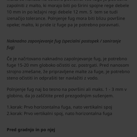
zapolniti z malto, ki morajo biti po širini spojne rege debele
10 mm in po ležajni regi debele 12 mm. S tem se tudi
izenačijo tolerance. Polnjenje fug mora biti blizu površine
opeke; malto, ki pride iz fuge pa je potrebno poravnati.
Naknadno zaponjevanje fug (specialni postopek / saniranje
fug)
Če je načrtovano naknadno zapolnjevanje fug, je potrebno
fuge 15-20 mm globoko očistiti oz. postrgati. Pred nanosom
strojno zmešane, že pripravljene malte za fuge, je potrebno
steno očistiti in odprašiti ter navlažiti z vodo.
Polnjenje fug naj bo tesno na površini ali maks. 1 - 3 mm v
globino, da jo zaščitite pred prezgodnjim sušenjem.
1.korak: Prvo horizontalna fuga, nato vertikalni spoj
2.korak: Prvo vertikalni spoj, nato horizontalna fuga
Pred gradnjo in po njej