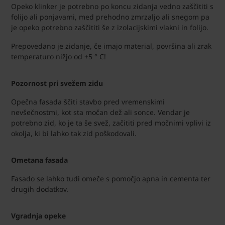
Opeko klinker je potrebno po koncu zidanja vedno zaščititi s
folijo ali ponjavami, med prehodno zmrzaljo ali snegom pa
je opeko potrebno zaščititi še z izolacijskimi vlakni in folijo.
Prepovedano je zidanje, če imajo material, površina ali zrak
temperaturo nižjo od +5 ° C!
Pozornost pri svežem zidu
Opečna fasada ščiti stavbo pred vremenskimi
nevšečnostmi, kot sta močan dež ali sonce. Vendar je
potrebno zid, ko je ta še svež, začititi pred močnimi vplivi iz
okolja, ki bi lahko tak zid poškodovali.
Ometana fasada
Fasado se lahko tudi omeče s pomočjo apna in cementa ter
drugih dodatkov.
Vgradnja opeke