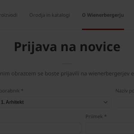
roizvodi
Orodja in katalogi
O Wienerbergerju
Prijava na novice
nim obrazcem se boste prijavili na wienerbergerjev e
porabnik *
Naziv po
1. Arhitekt
Priimek *