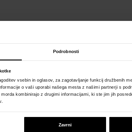
ašam z uporabo osebnih podatkov, ki sem jih vnesel, ter 
rger d.o.o. zaradi obdelave mojega vprašanja ter morebit
Podrobnosti
 Wienerberger Group.
oglasje lahko kadarkoli prekličete klikom na povezavo za preklic preje
škotke
a zakonitost obdelave pred preklicem vašega soglasja. Za vse podrobnos
goditev vsebin in oglasov, za zagotavljanje funkcij družbenih me
osimo, preberite naš
Pravilnik o zasebnosti
.
nformacije o vaši uporabi našega mesta z našimi partnerji s pod
ih morda kombinirajo z drugimi informacijami, ki ste jim jih posredov
v.
Zavrni