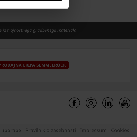
e iz trajnostnega gradbenega materiala
PRODAJNA EKIPA SEMMELROCK
i uporabe
Pravilnik o zasebnosti
Impressum
Cookies