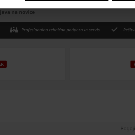
ijava na novice
Profesionalna tehnična podpora in servis
Rešitv
ER
Pogoj