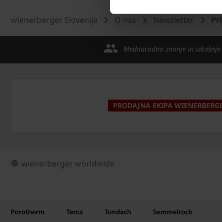
wienerberger Slovenija
O nas
Newsletter
Pr
Mednarodno znanje in izkušnje
PRODAJNA EKIPA WIENERBERG
wienerberger worldwide