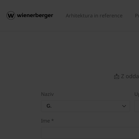
Arhitektura in reference
P
📩 Z odda
Naziv
U
G.
Ime *