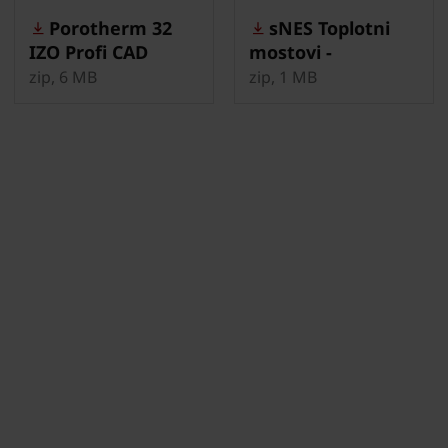
Porotherm 32
sNES Toplotni
IZO Profi CAD
mostovi -
detajli
Porotherm 38 IZO
zip, 6 MB
zip, 1 MB
Profi