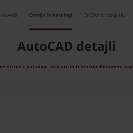
roizvodi
Orodja in katalogi
O Wienerbergerju
AutoCAD detajli
esite naše kataloge, brošure in tehnično dokumentacij