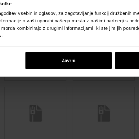
škotke
goditev vsebin in oglasov, za zagotavljanje funkcij družbenih me
nformacije o vaši uporabi našega mesta z našimi partnerji s pod
ih morda kombinirajo z drugimi informacijami, ki ste jim jih posredov
v.
Porotherm 50
Porotherm 38
Zavrni
IZO Profi CAD
IZO Profi CAD
detajli
detajli
zip, 7 MB
zip, 8 MB