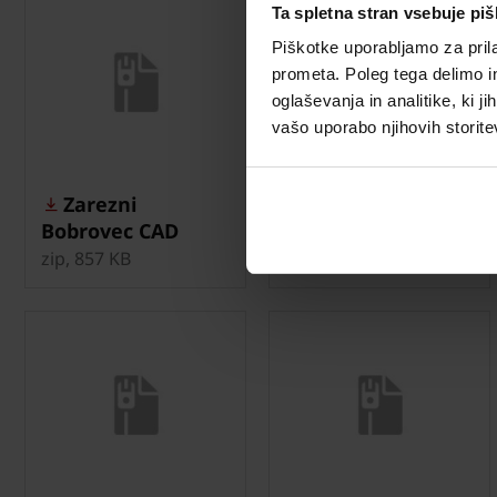
Ta spletna stran vsebuje pi
Piškotke uporabljamo za prila
prometa. Poleg tega delimo i
oglaševanja in analitike, ki j
vašo uporabo njihovih storite
Zarezni
sNES Toplotni
Bobrovec CAD
mostovi -
detajli
Porotherm 32 IZO
zip, 857 KB
zip, 1 MB
Profi