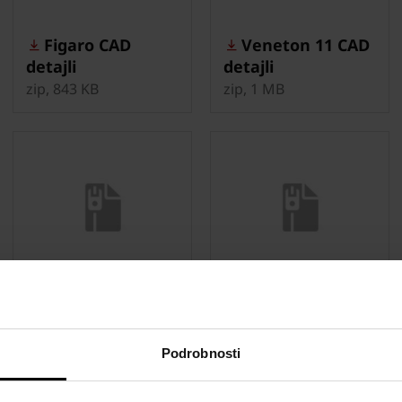
Figaro CAD
Veneton 11 CAD
detajli
detajli
zip, 843 KB
zip, 1 MB
Traditon 9 CAD
Vlečeni zareznik
detajli
CAD detajli
zip, 1 MB
zip, 851 KB
Podrobnosti