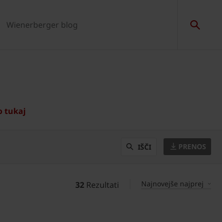
Wienerberger blog
o tukaj
PRENOS
IŠČI
Najnovejše najprej
32
Rezultati