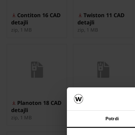
Contiton 16 CAD
Twiston 11 CAD
detajli
detajli
zip, 1 MB
zip, 1 MB
Planoton 18 CAD
Veneton 14 CAD
detajli
detajli
zip, 1 MB
zip, 1 MB
Potrdi