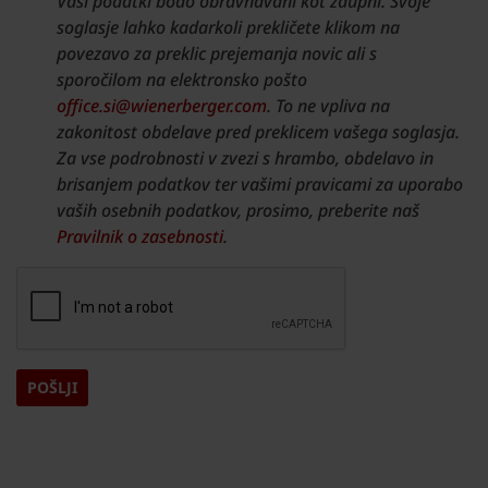
Vaši podatki bodo obravnavani kot zaupni. Svoje
soglasje lahko kadarkoli prekličete klikom na
povezavo za preklic prejemanja novic ali s
sporočilom na elektronsko pošto
office.si@wienerberger.com
. To ne vpliva na
zakonitost obdelave pred preklicem vašega soglasja.
Za vse podrobnosti v zvezi s hrambo, obdelavo in
brisanjem podatkov ter vašimi pravicami za uporabo
vaših osebnih podatkov, prosimo, preberite naš
Pravilnik o zasebnosti
.