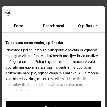
Za dolgotrajno in funkcionalno površino se
poleg tlakovcev uporabljajo tudi dodatni
elementi, ki zagotavljajo stabilnost in zaključen
Potrdi
Podrobnosti
O piškotkih
videz.
Ta spletna stran vsebuje piškotke
Piškotke uporabljamo za prilagoditev vsebin in oglasov,
za zagotavljanje funkcij družbenih medijev in za analize
našega prometa. Poleg tega delimo informacije o vaši
uporabi našega mesta z našimi partnerji s področja
družbenih medijev, oglaševanja in analitike, ki jih morda
kombinirajo z drugimi informacijami, ki ste jim jih
posredovali ali pa so jih zbrali skozi vašo uporabo
njihovih storitev.
Next