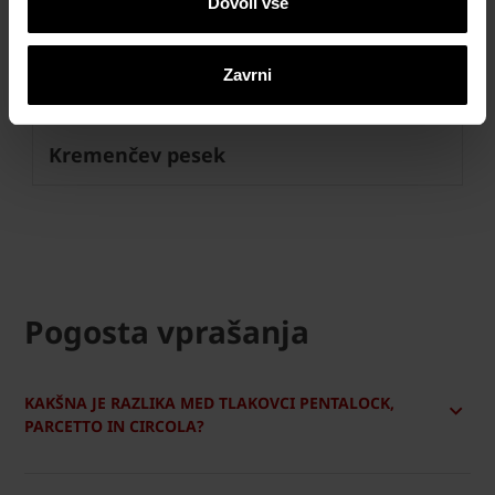
Dovoli vse
Zavrni
Kremenčev pesek
Pogosta vprašanja
KAKŠNA JE RAZLIKA MED TLAKOVCI PENTALOCK,
PARCETTO IN CIRCOLA?