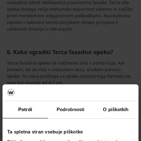
svobodne izbire oblikovanja posamezne fasade, Terca slip
opeka dosega večjo mehansko odpornost sistema in zaščito
pred morebitnimi dolgoročnimi poškodbami. Akumulirana
toplota v takšnem konstrukcijskem sklopu prispeva k
udobnem bivanju v notranjosti.
6. Kako vgraditi Terca fasadno opeko?
Terca fasadna opeka se načeloma zida v polno fugo, kar
pomeni, da se zida v zidarskem vezu, enakem polovici
opeke. Ta mera preklopa za opeko normalnega formata ne
sme biti manjša od 4,5 cm.
Raster projektiranja
Da bi zagotovili optimalno povezovanje fasadnega zidu, se
Potrdi
Podrobnosti
O piškotkih
je potrebno držati meritvenega razmerja — modula.
Rasterska mera navadno določa pojavno sliko zgradbe s
fasadnimi zidovi iz klinker opeke.
Ta spletna stran vsebuje piškotke
Tlorisni modul 13 cm je osnovan na dolžini opeke 25 cm in