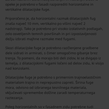
opeke je potrebno v fasadi razporediti horizontalne in
vertikalne dilatacijske fuge.
Priporočeno je, da horizontalni razmak dilatacijskih fug
znaša največ 10 mm, vertikalno po višini največ 2
nadstropji. Tako je potrebno pri visoko izolativnih podlagah,
zelo osvetljenih temnih površinah in pri izpostavljenosti
dežju izbrati majhne razmake med fugami.
Skozi dilatacijske fuge je potrebno razčlenjene gradbene
dele sidrati in armirati, s čimer omogočimo gibanje brez
trenja. To pomeni, da morajo biti deli zidov, ki se dvigajo iz
temelja, z dilatacijskimi fugami ločeni od delov zidu, ki visijo
nad konzolami.
Dilatacijske fuge je potrebno s primernim trajnoelastičnim
materialom trajno in neprepustno zapreti. Širina fuge
mora, odvisno od izbranega tesnilnega materiala,
vključevati spremembe dolžine zaradi temperaturnega
raztezanja.
Poleg horizontalnih so v fasadnem zidu potrebne tudi