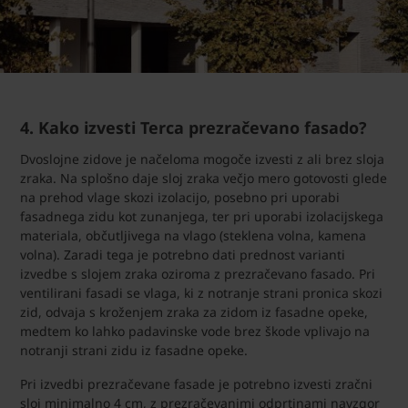
4. Kako izvesti Terca prezračevano fasado?
Dvoslojne zidove je načeloma mogoče izvesti z ali brez sloja
zraka. Na splošno daje sloj zraka večjo mero gotovosti glede
na prehod vlage skozi izolacijo, posebno pri uporabi
fasadnega zidu kot zunanjega, ter pri uporabi izolacijskega
materiala, občutljivega na vlago (steklena volna, kamena
volna). Zaradi tega je potrebno dati prednost varianti
izvedbe s slojem zraka oziroma z prezračevano fasado. Pri
ventilirani fasadi se vlaga, ki z notranje strani pronica skozi
zid, odvaja s kroženjem zraka za zidom iz fasadne opeke,
medtem ko lahko padavinske vode brez škode vplivajo na
notranji strani zidu iz fasadne opeke.
Pri izvedbi prezračevane fasade je potrebno izvesti zračni
sloj minimalno 4 cm, z prezračevanimi odprtinami navzgor