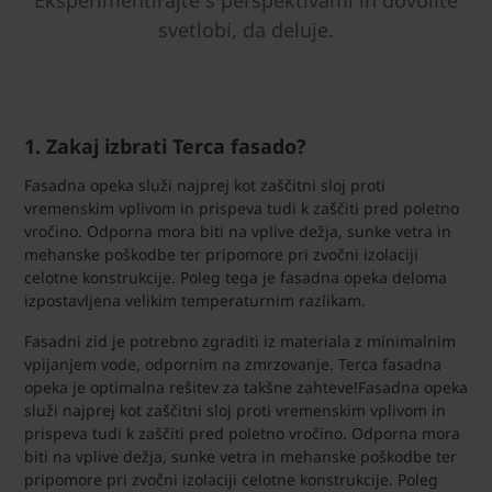
Eksperimentirajte s perspektivami in dovolite
svetlobi, da deluje.
1. Zakaj izbrati Terca fasado?
Fasadna opeka služi najprej kot zaščitni sloj proti
vremenskim vplivom in prispeva tudi k zaščiti pred poletno
vročino. Odporna mora biti na vplive dežja, sunke vetra in
mehanske poškodbe ter pripomore pri zvočni izolaciji
celotne konstrukcije. Poleg tega je fasadna opeka deloma
izpostavljena velikim temperaturnim razlikam.
Fasadni zid je potrebno zgraditi iz materiala z minimalnim
vpijanjem vode, odpornim na zmrzovanje. Terca fasadna
opeka je optimalna rešitev za takšne zahteve!Fasadna opeka
služi najprej kot zaščitni sloj proti vremenskim vplivom in
prispeva tudi k zaščiti pred poletno vročino. Odporna mora
biti na vplive dežja, sunke vetra in mehanske poškodbe ter
pripomore pri zvočni izolaciji celotne konstrukcije. Poleg