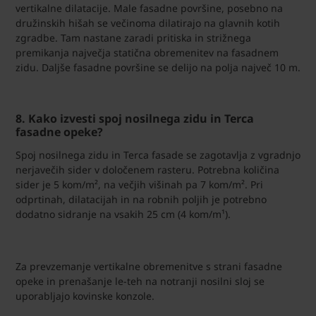
vertikalne dilatacije. Male fasadne površine, posebno na
družinskih hišah se večinoma dilatirajo na glavnih kotih
zgradbe. Tam nastane zaradi pritiska in strižnega
premikanja največja statična obremenitev na fasadnem
zidu. Daljše fasadne površine se delijo na polja največ 10 m.
8. Kako izvesti spoj nosilnega zidu in Terca
fasadne opeke?
Spoj nosilnega zidu in Terca fasade se zagotavlja z vgradnjo
nerjavečih sider v določenem rasteru. Potrebna količina
sider je 5 kom/m², na večjih višinah pa 7 kom/m². Pri
odprtinah, dilatacijah in na robnih poljih je potrebno
dodatno sidranje na vsakih 25 cm (4 kom/m¹).
Za prevzemanje vertikalne obremenitve s strani fasadne
opeke in prenašanje le-teh na notranji nosilni sloj se
uporabljajo kovinske konzole.