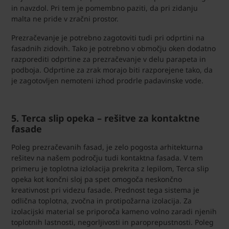
in navzdol. Pri tem je pomembno paziti, da pri zidanju
malta ne pride v zračni prostor.
Prezračevanje je potrebno zagotoviti tudi pri odprtini na
fasadnih zidovih. Tako je potrebno v območju oken dodatno
razporediti odprtine za prezračevanje v delu parapeta in
podboja. Odprtine za zrak morajo biti razporejene tako, da
je zagotovljen nemoteni izhod prodrle padavinske vode.
5. Terca slip opeka – rešitve za kontaktne
fasade
Poleg prezračevanih fasad, je zelo pogosta arhitekturna
rešitev na našem področju tudi kontaktna fasada. V tem
primeru je toplotna izlolacija prekrita z lepilom, Terca slip
opeka kot končni sloj pa spet omogoča neskončno
kreativnost pri videzu fasade. Prednost tega sistema je
odlična toplotna, zvočna in protipožarna izolacija. Za
izolacijski material se priporoča kameno volno zaradi njenih
toplotnih lastnosti, negorljivosti in paroprepustnosti. Poleg