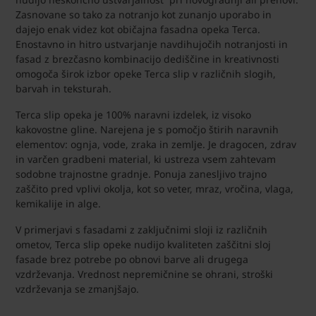
Zasnovane so tako za notranjo kot zunanjo uporabo in
dajejo enak videz kot običajna fasadna opeka Terca.
Enostavno in hitro ustvarjanje navdihujočih notranjosti in
fasad z brezčasno kombinacijo dediščine in kreativnosti
omogoča širok izbor opeke Terca slip v različnih slogih,
barvah in teksturah.
Terca slip opeka je 100% naravni izdelek, iz visoko
kakovostne gline. Narejena je s pomočjo štirih naravnih
elementov: ognja, vode, zraka in zemlje. Je dragocen, zdrav
in varčen gradbeni material, ki ustreza vsem zahtevam
sodobne trajnostne gradnje. Ponuja zanesljivo trajno
zaščito pred vplivi okolja, kot so veter, mraz, vročina, vlaga,
kemikalije in alge.
V primerjavi s fasadami z zaključnimi sloji iz različnih
ometov, Terca slip opeke nudijo kvaliteten zaščitni sloj
fasade brez potrebe po obnovi barve ali drugega
vzdrževanja. Vrednost nepremičnine se ohrani, stroški
vzdrževanja se zmanjšajo.