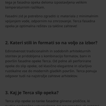
tega je fasadna opeka deloma izpostavljena velikim
temperaturnim razlikam.
Fasadni zid je potrebno zgraditi iz materiala z minimalnim
vpijanjem vode, odpornim na zmrzovanje. Terca fasadna
opeka je optimalna rešitev za takšne zahteve!
2. Kateri stili in formati so na voljo za izbor?
Edinstvenost tradicionalnih in sodobnih arhitekturnih
storitev je pridobljena s kombinacijo formatov, barv in
površin fasadne opeke Terca. Od polne ali perforirane
opeke do slip opeke, od klasično elegantne in očarljivo
rustikalne vse do modernih gladkih površin. Terca ponuja
odgovor tudi na najstrožje zahteve arhitektov.
3. Kaj je Terca slip opeka?
Terca slip opeke so tanke fasadne glinene ploščice, ki
nudijo neskončno ustvarjalnost pri novogradnji ali prenovi.