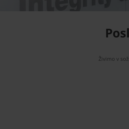
Posl
Živimo v sož