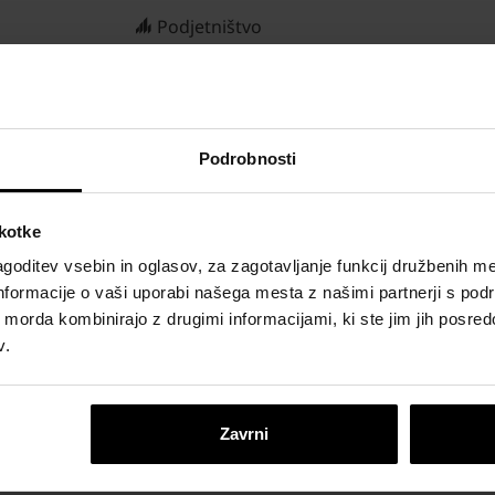
Podjetništvo
Kvaliteta
Odgovornost
Podrobnosti
proizvodi in sistemski rešitvami bogatimo življenje in kvaliteto bi
škotke
emo pri oblikovanju prihodnosti gradnje. To je bistvo našega obstoj
goditev vsebin in oglasov, za zagotavljanje funkcij družbenih me
 biti najbolj cenjen proizvajalec gradbenih materialov in infrastrukt
nformacije o vaši uporabi našega mesta z našimi partnerji s pod
ih morda kombinirajo z drugimi informacijami, ki ste jim jih posredov
v.
Zavrni