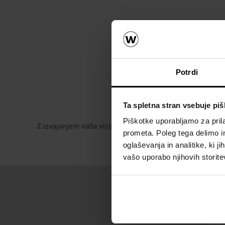
Potrdi
Zavedamo se, da z našimi 
Ta spletna stran vsebuje pi
Aktivno sodeluj
Piškotke uporabljamo za prila
Z izvajanjem naše vizije in vrednot želimo ustvariti cilj:
prometa. Poleg tega delimo i
oglaševanja in analitike, ki j
vašo uporabo njihovih storite