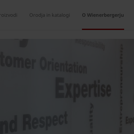
roizvodi
Orodja in katalogi
O Wienerbergerju