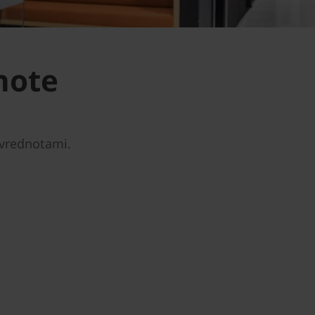
dnote
i vrednotami.