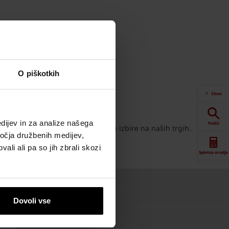
O piškotkih
vanja več milijonom ljudi.
Close
a in poslanstva.
dijev in za analize našega
Poišči
urnih rešitev, ter zaposlovalec prve izbire na naših trgih.
ročja družbenih medijev,
ali ali pa so jih zbrali skozi
Spletna orodja
Prenosi
Dovoli vse
Kontaktne
informacije