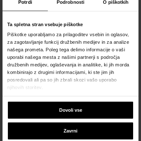
Potrdi
Podrobnosti
O piškotkih
Ta spletna stran vsebuje piškotke
Piškotke uporabljamo za prilagoditev vsebin in oglasov,
za zagotavljanje funkcij družbenih medijev in za analize
našega prometa. Poleg tega delimo informacije o vaši
uporabi našega mesta z našimi partnerji s področja
družbenih medijev, oglaševanja in analitike, ki jih morda
kombinirajo z drugimi informacijami, ki ste jim jih
posredovali ali pa so jih zbrali skozi vašo uporabo
njihovih storitev.
Dovoli vse
Zavrni