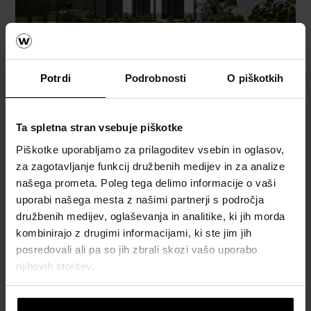
Potrdi
Podrobnosti
O piškotkih
Ta spletna stran vsebuje piškotke
Piškotke uporabljamo za prilagoditev vsebin in oglasov,
za zagotavljanje funkcij družbenih medijev in za analize
našega prometa. Poleg tega delimo informacije o vaši
uporabi našega mesta z našimi partnerji s področja
družbenih medijev, oglaševanja in analitike, ki jih morda
kombinirajo z drugimi informacijami, ki ste jim jih
posredovali ali pa so jih zbrali skozi vašo uporabo
njihovih storitev.