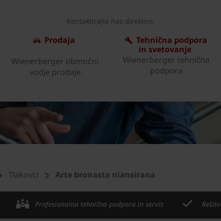
Kontaktirajte nas direktno:
Prodaja
Tehnična podpora
in svetovanje
Wienerberger tehnična
Wienerberger območni
podpora
vodje prodaje
Tlakovci
Arte bronasta niansirana
Profesionalna tehnična podpora in servis
Rešitv