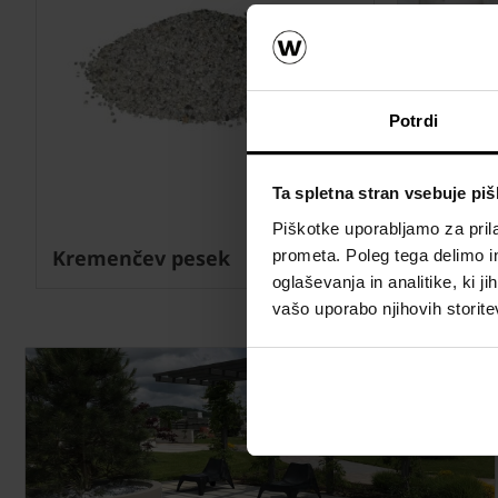
Potrdi
Ta spletna stran vsebuje pi
Piškotke uporabljamo za prila
Kremenčev pesek
Dekorati
prometa. Poleg tega delimo i
oglaševanja in analitike, ki j
vašo uporabo njihovih storite