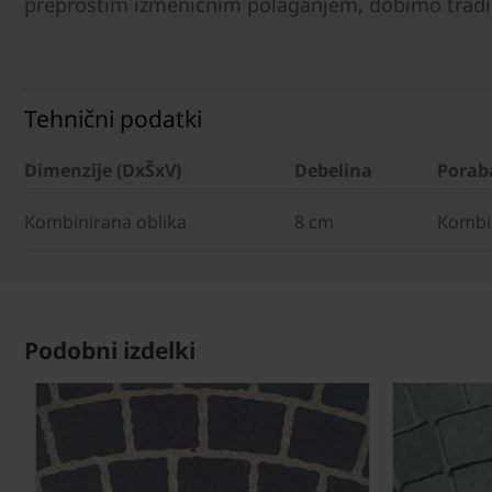
preprostim izmeničnim polaganjem, dobimo tradic
Tehnični podatki
Dimenzije (DxŠxV)
Debelina
Porab
Kombinirana oblika
8 cm
Kombin
Podobni izdelki