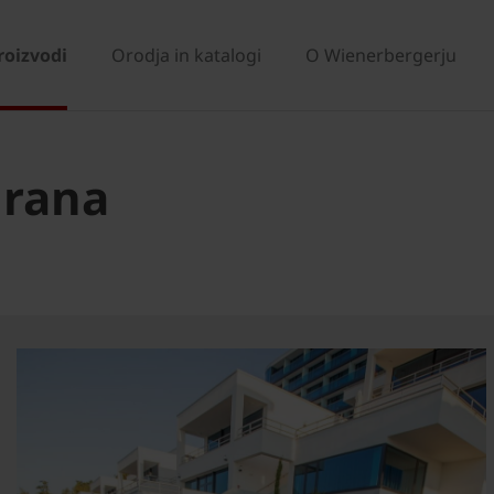
roizvodi
Orodja in katalogi
O Wienerbergerju
irana