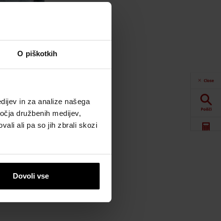
O piškotkih
Close
dijev in za analize našega
Poišči
iva
ročja družbenih medijev,
ali ali pa so jih zbrali skozi
Spletna orodja
Prenosi
Dovoli vse
Kontaktne
informacije