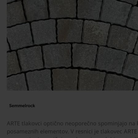
ARTE tlakovci optično neoporečno spominjajo na k
posameznih elementov. V resnici je tlakovec ARTE s