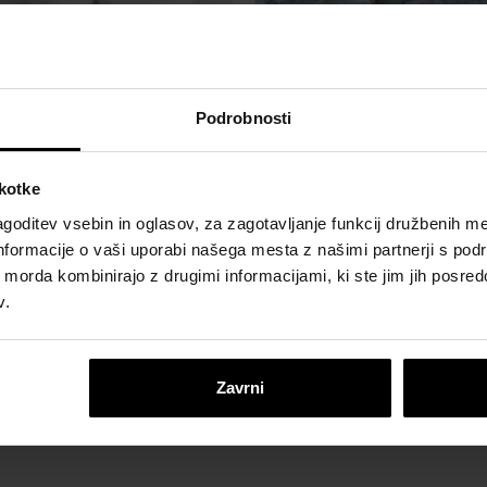
Podrobnosti
škotke
goditev vsebin in oglasov, za zagotavljanje funkcij družbenih me
vni prodnik bela
Dekorativni prodnik s
nformacije o vaši uporabi našega mesta z našimi partnerji s pod
ih morda kombinirajo z drugimi informacijami, ki ste jim jih posredov
v.
Zavrni