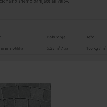
ionalno shemo pahljače ali valov.
a
Pakiranje
Teža
irana oblika
5,28 m² / pal
160 kg / m²