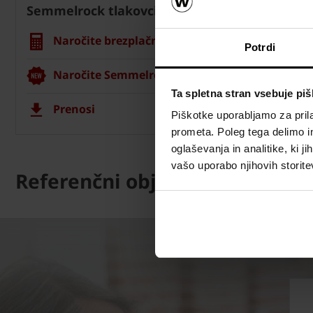
Semmelrock tlakovci
Naročite brezplačni izračun materiala
Potrdi
Naročite Semmelrock CAD vizualizacijo
Ta spletna stran vsebuje pi
Prenosi
Piškotke uporabljamo za prila
prometa. Poleg tega delimo i
oglaševanja in analitike, ki j
vašo uporabo njihovih storite
Referenčni objekti