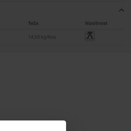
Teža
Nosilnost
14,50 kg/kos