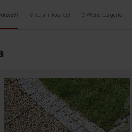
roizvodi
Orodja in katalogi
O Wienerbergerju
a