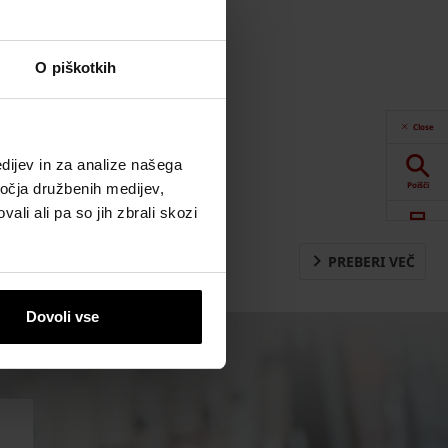
O piškotkih
Close
dijev in za analize našega
Poišči
ročja družbenih medijev,
ali ali pa so jih zbrali skozi
Spletna orodja
PREBERI VEČ
Prenosi
Dovoli vse
Kontaktne
informacije