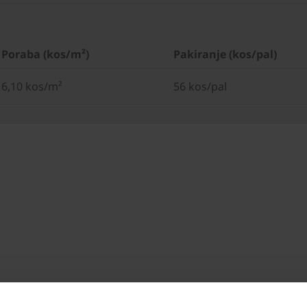
Poraba (kos/m²)
Pakiranje (kos/pal)
6,10 kos/m²
56 kos/pal