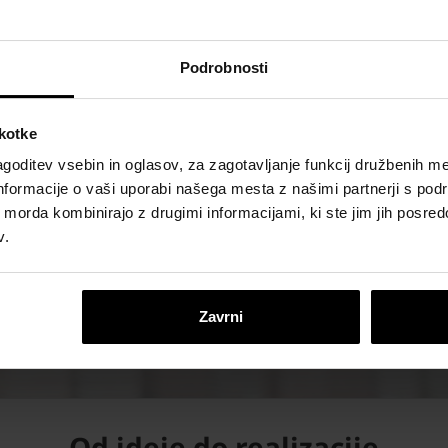
Podrobnosti
škotke
goditev vsebin in oglasov, za zagotavljanje funkcij družbenih me
nformacije o vaši uporabi našega mesta z našimi partnerji s pod
ih morda kombinirajo z drugimi informacijami, ki ste jim jih posredov
v.
Zavrni
Od ideje do realizacije