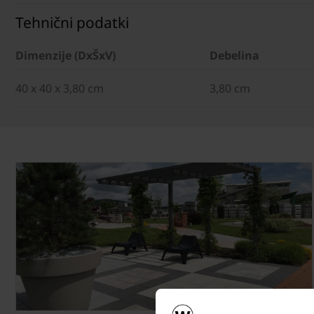
Tehnični podatki
Dimenzije (DxŠxV)
Debelina
40 x 40 x 3,80 cm
3,80 cm