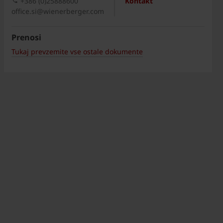
+386 (0)25888600
Kontakt
office.si@wienerberger.com
Prenosi
Tukaj prevzemite vse ostale dokumente