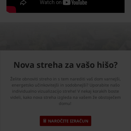
Nova streha za vašo hišo?
Želite obnoviti streho in s tem narediti vaš dom varnejši,
energetsko učinkovitejši in sodobnejši? Uporabite našo
individualno vizualizacijo strehe! V nekaj korakih boste
videli, kako nova streha izgleda na vašem že obstoječem
domu!
NAROČITE IZRAČUN