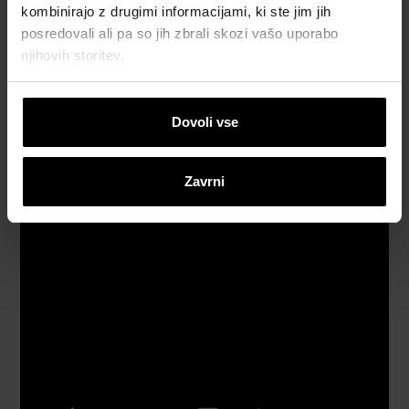
video
kombinirajo z drugimi informacijami, ki ste jim jih
napotki
posredovali ali pa so jih zbrali skozi vašo uporabo
njihovih storitev.
Katalogi,
brošure in
tehnična
Dovoli vse
dokumentacija
Zavrni