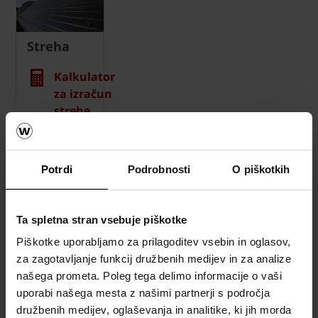
Streha
Kalkulator
za izračun
strehe
Naročite
brezplačni
Potrdi
Podrobnosti
O piškotkih
izračun
material
Ta spletna stran vsebuje piškotke
Naročite
brezplačni
Piškotke uporabljamo za prilagoditev vsebin in oglasov,
vzorec
za zagotavljanje funkcij družbenih medijev in za analize
strešnika
našega prometa. Poleg tega delimo informacije o vaši
uporabi našega mesta z našimi partnerji s področja
How to
družbenih medijev, oglaševanja in analitike, ki jih morda