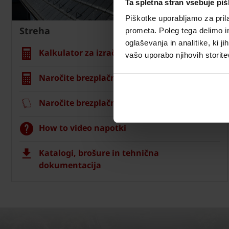
Ta spletna stran vsebuje pi
Piškotke uporabljamo za prila
Streha
prometa. Poleg tega delimo i
oglaševanja in analitike, ki j
Kalkulator za izračun strehe
vašo uporabo njihovih storite
Naročite brezplačni izračun material
Naročite brezplačni vzorec strešnika
How to video napotki
Katalogi, brošure in tehnična
dokumentacija