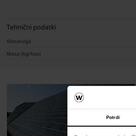
Tehnični podatki
Dimenzije
Masa (kg/kos)
Potrdi