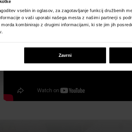
škotke
goditev vsebin in oglasov, za zagotavljanje funkcij družbenih me
nformacije o vaši uporabi našega mesta z našimi partnerji s pod
ih morda kombinirajo z drugimi informacijami, ki ste jim jih posredov
v.
Zavrni