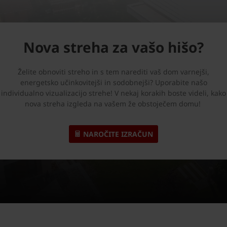
Nova streha za vašo hišo?
Želite obnoviti streho in s tem narediti vaš dom varnejši,
energetsko učinkovitejši in sodobnejši? Uporabite našo
individualno vizualizacijo strehe! V nekaj korakih boste videli, kako
nova streha izgleda na vašem že obstoječem domu!
NAROČITE IZRAČUN