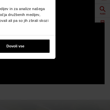
dijev in za analize našega
Poišči
ročja družbenih medijev,
ali ali pa so jih zbrali skozi
Spletna orodja
Prenosi
Dovoli vse
Kontaktne
informacije