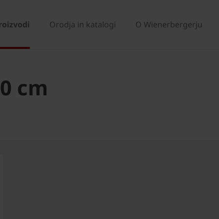
roizvodi
Orodja in katalogi
O Wienerbergerju
40 cm