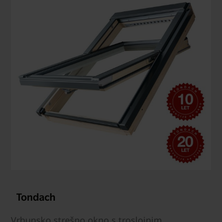
Vrhunsko strešno okno s troslojnim