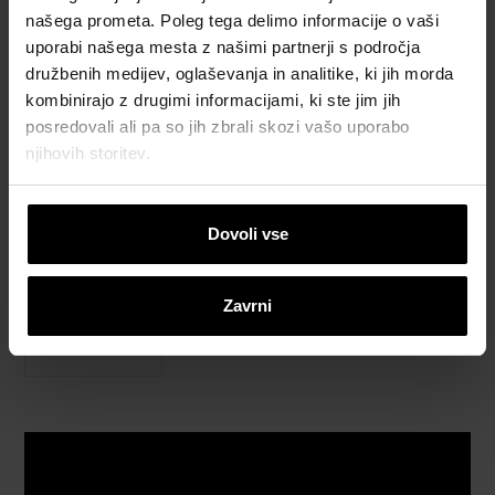
našega prometa. Poleg tega delimo informacije o vaši
Naročite
uporabi našega mesta z našimi partnerji s področja
brezplačni
družbenih medijev, oglaševanja in analitike, ki jih morda
vzorec
kombinirajo z drugimi informacijami, ki ste jim jih
strešnika
posredovali ali pa so jih zbrali skozi vašo uporabo
njihovih storitev.
How to
video
napotki
Dovoli vse
Katalogi,
brošure in
Zavrni
tehnična
dokumentacija