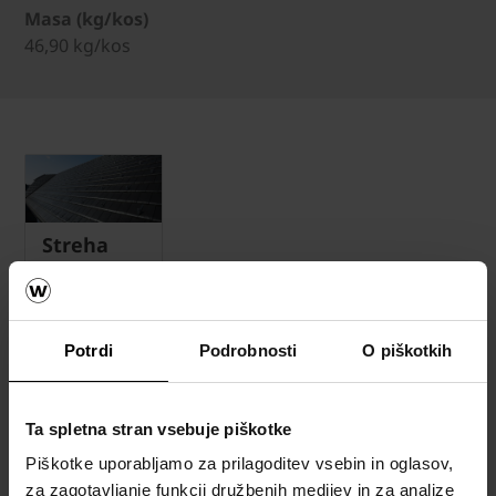
Masa (kg/kos)
46,90 kg/kos
Streha
Kalkulator
za izračun
strehe
Potrdi
Podrobnosti
O piškotkih
Naročite
brezplačni
Ta spletna stran vsebuje piškotke
izračun
Piškotke uporabljamo za prilagoditev vsebin in oglasov,
material
za zagotavljanje funkcij družbenih medijev in za analize