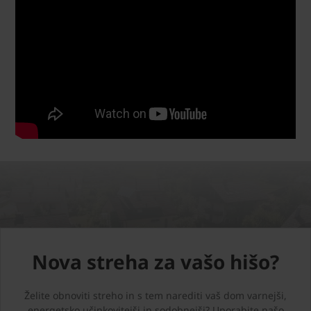
Nova streha za vašo hišo?
Želite obnoviti streho in s tem narediti vaš dom varnejši,
energetsko učinkovitejši in sodobnejši? Uporabite našo