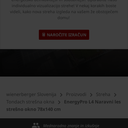
individualno vizualizacijo strehe! V nekaj korakih boste
videli, kako nova streha izgleda na vašem že obstoječem
domu!
NAROČITE IZRAČUN
wienerberger Slovenija
Proizvodi
Streha
Tondach strešna okna
EnergyPro L4 Naravni les
strešno okno 78x140 cm
Mednarodno znanje in izkušnje