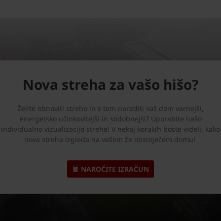
Nova streha za vašo hišo?
Želite obnoviti streho in s tem narediti vaš dom varnejši,
energetsko učinkovitejši in sodobnejši? Uporabite našo
individualno vizualizacijo strehe! V nekaj korakih boste videli, kako
nova streha izgleda na vašem že obstoječem domu!
NAROČITE IZRAČUN