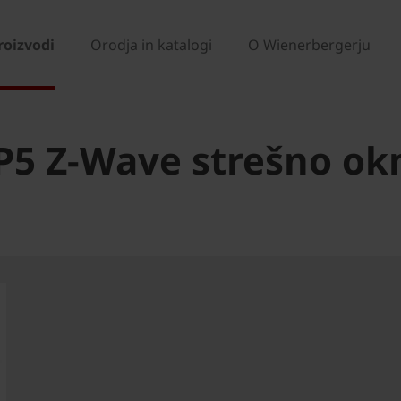
roizvodi
Orodja in katalogi
O Wienerbergerju
P5 Z-Wave strešno ok