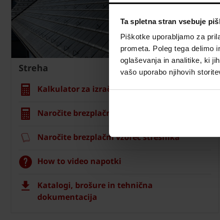
Ta spletna stran vsebuje pi
Piškotke uporabljamo za prila
prometa. Poleg tega delimo i
oglaševanja in analitike, ki j
Streha
vašo uporabo njihovih storite
Kalkulator za izračun strehe
Naročite brezplačni izračun material
Naročite brezplačni vzorec strešnika
How to video napotki
Katalogi, brošure in tehnična
dokumentacija