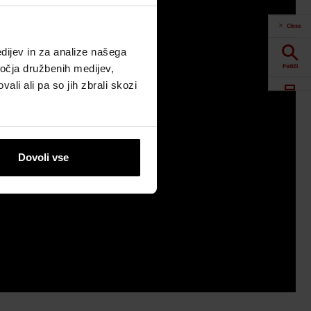
Close
dijev in za analize našega
Poišči
ročja družbenih medijev,
ali ali pa so jih zbrali skozi
Spletna orodja
Prenosi
Dovoli vse
Kontaktne
informacije