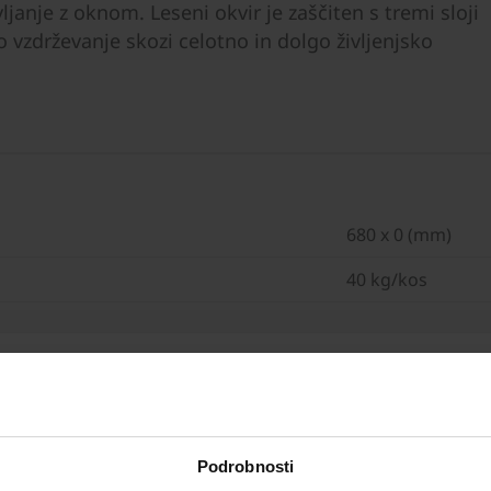
anje z oknom. Leseni okvir je zaščiten s tremi sloji
 vzdrževanje skozi celotno in dolgo življenjsko
680 x 0 (mm)
40 kg/kos
Podrobnosti