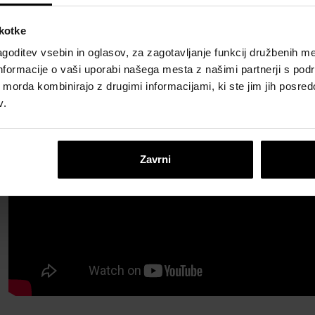
škotke
goditev vsebin in oglasov, za zagotavljanje funkcij družbenih me
nformacije o vaši uporabi našega mesta z našimi partnerji s pod
ih morda kombinirajo z drugimi informacijami, ki ste jim jih posredov
v.
Zavrni