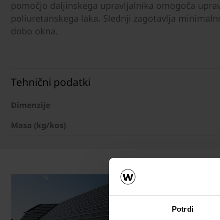
pomočjo daljinskega upravljalnika omogoča upravlj
poliuretanskega laka. Slednji zagotavlja minimalno
dobo okna.
Tehnični podatki
Dimenzije
Masa (kg/kos)
Potrdi