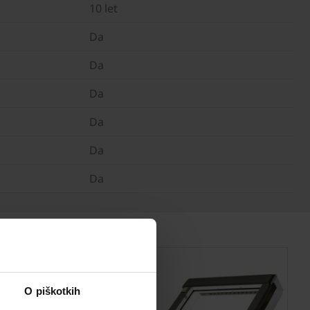
10 let
Da
Da
Da
Da
Da
Da
O piškotkih