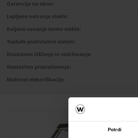
Garancija na okno:
Lepljeno notranje steklo:
Kaljeno zunanje termo steklo:
TopSafe protivlomni sistem:
Enostavno čiščenje in vzdrževanje:
Nastavitev prezračevanja:
Možnost elektrifikacije:
Potrdi