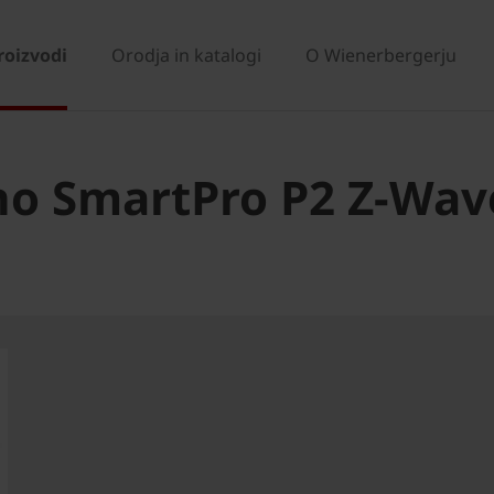
roizvodi
Orodja in katalogi
O Wienerbergerju
no SmartPro P2 Z-Wav