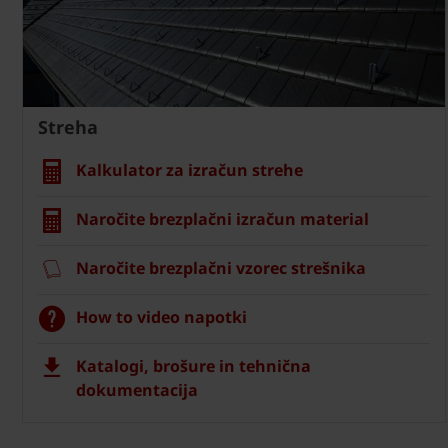
Streha
Kalkulator za izračun strehe
Naročite brezplačni izračun material
Naročite brezplačni vzorec strešnika
How to video napotki
Katalogi, brošure in tehnična
dokumentacija