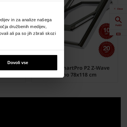
Close
dijev in za analize našega
Poišči
ročja družbenih medijev,
ali ali pa so jih zbrali skozi
Spletna orodja
Prenosi
Dovoli vse
 Z-Wave
Tondach SmartPro P2 Z-Wave
m
strešno okno 78x118 cm
Kontaktne
informacije