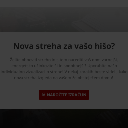
Nova streha za vašo hišo?
Želite obnoviti streho in s tem narediti vaš dom varnejši,
energetsko učinkovitejši in sodobnejši? Uporabite našo
individualno vizualizacijo strehe! V nekaj korakih boste videli, kako
nova streha izgleda na vašem že obstoječem domu!
NAROČITE IZRAČUN