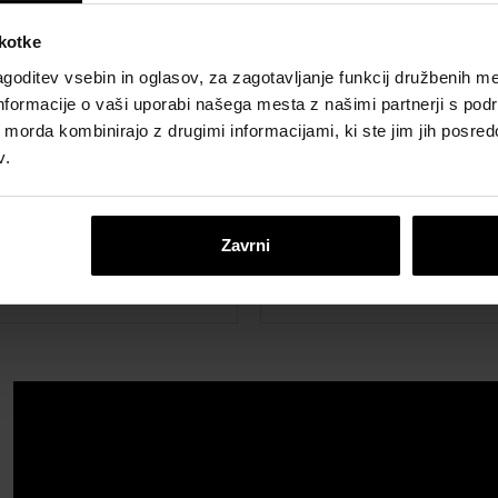
škotke
goditev vsebin in oglasov, za zagotavljanje funkcij družbenih me
nformacije o vaši uporabi našega mesta z našimi partnerji s pod
ih morda kombinirajo z drugimi informacijami, ki ste jim jih posredov
v.
Zavrni
 SmartPro P2 Z-Wave
Tondach SmartPro P2
 okno 66x118 cm
strešno okno 78x98 c