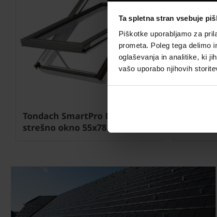
Ta spletna stran vsebuje pi
Piškotke uporabljamo za prila
prometa. Poleg tega delimo i
oglaševanja in analitike, ki j
Next
vašo uporabo njihovih storite
Tondach SmartPro P2 Z-Wave
Tondach
strešno okno 55x78 cm
strešno