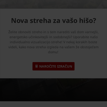
Nova streha za vašo hišo?
Želite obnoviti streho in s tem narediti vaš dom varnejši,
energetsko učinkovitejši in sodobnejši? Uporabite našo
individualno vizualizacijo strehe! V nekaj korakih boste
videli, kako nova streha izgleda na vašem že obstoječem
domu!
NAROČITE IZRAČUN