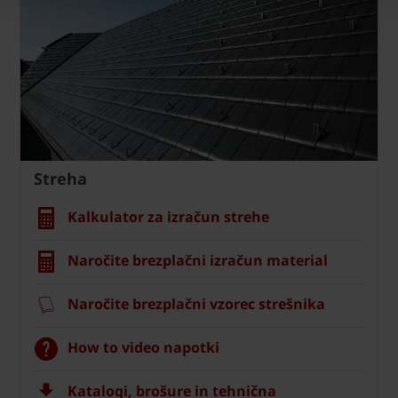
Streha
Kalkulator za izračun strehe
Naročite brezplačni izračun material
Naročite brezplačni vzorec strešnika
How to video napotki
Katalogi, brošure in tehnična