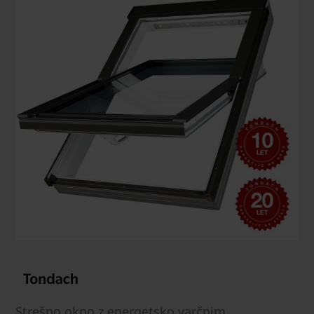
Strešno okno z energetsko varčnim