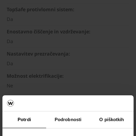
TopSafe protivlomni sistem:
Da
Enostavno čiščenje in vzdrževanje:
Da
Nastavitev prezračevanja:
Da
Možnost elektrifikacije:
Ne
Potrdi
Podrobnosti
O piškotkih