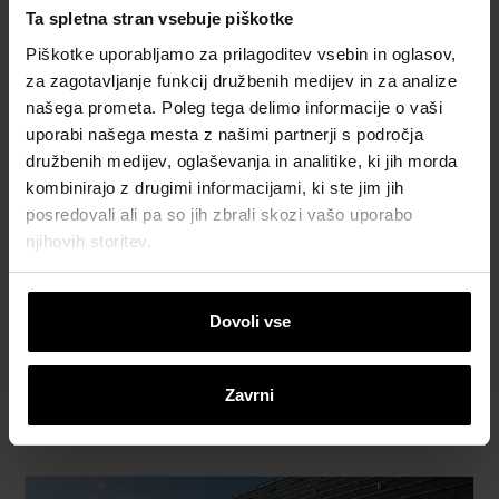
Ta spletna stran vsebuje piškotke
Piškotke uporabljamo za prilagoditev vsebin in oglasov,
za zagotavljanje funkcij družbenih medijev in za analize
našega prometa. Poleg tega delimo informacije o vaši
uporabi našega mesta z našimi partnerji s področja
družbenih medijev, oglaševanja in analitike, ki jih morda
kombinirajo z drugimi informacijami, ki ste jim jih
Next
posredovali ali pa so jih zbrali skozi vašo uporabo
njihovih storitev.
Dovoli vse
SmartPro PVC strešno okno 55x78 cm
Zavrni