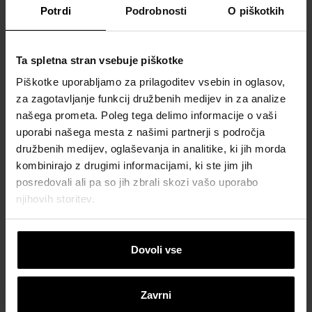
Potrdi
Podrobnosti
O piškotkih
Ta spletna stran vsebuje piškotke
Piškotke uporabljamo za prilagoditev vsebin in oglasov,
za zagotavljanje funkcij družbenih medijev in za analize
našega prometa. Poleg tega delimo informacije o vaši
uporabi našega mesta z našimi partnerji s področja
družbenih medijev, oglaševanja in analitike, ki jih morda
kombinirajo z drugimi informacijami, ki ste jim jih
posredovali ali pa so jih zbrali skozi vašo uporabo
njihovih storitev.
Dovoli vse
Zavrni