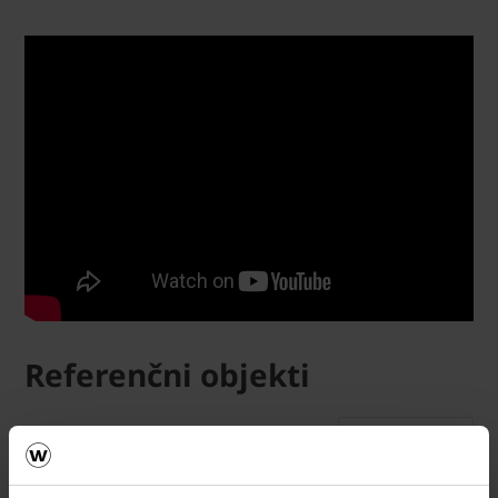
Referenčni objekti
POGLEJ VEČ