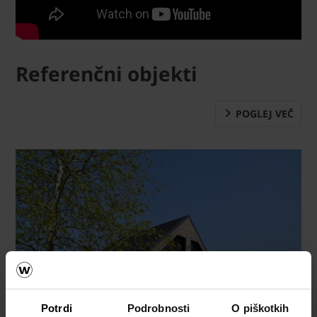
Referenčni objekti
POGLEJ VEČ
Potrdi
Podrobnosti
O piškotkih