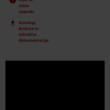
video
napotki
Katalogi,
brošure in
tehnična
dokumentacija