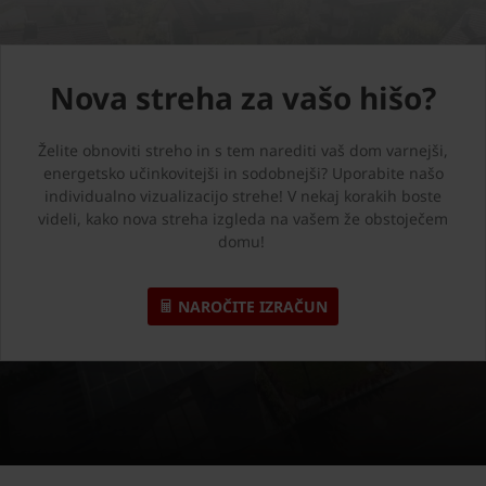
Nova streha za vašo hišo?
Želite obnoviti streho in s tem narediti vaš dom varnejši,
energetsko učinkovitejši in sodobnejši? Uporabite našo
individualno vizualizacijo strehe! V nekaj korakih boste
videli, kako nova streha izgleda na vašem že obstoječem
domu!
NAROČITE IZRAČUN