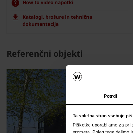
How to video napotki
Katalogi, brošure in tehnična
dokumentacija
Referenčni objekti
Potrdi
Ta spletna stran vsebuje pi
Piškotke uporabljamo za prila
prometa. Poleg tega delimo i