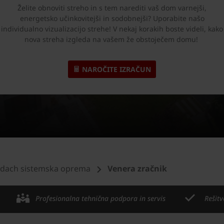
Želite obnoviti streho in s tem narediti vaš dom varnejši,
energetsko učinkovitejši in sodobnejši? Uporabite našo
individualno vizualizacijo strehe! V nekaj korakih boste videli, kako
nova streha izgleda na vašem že obstoječem domu!
NAROČITE IZRAČUN
dach sistemska oprema
Venera zračnik
Profesionalna tehnična podpora in servis
Rešitv