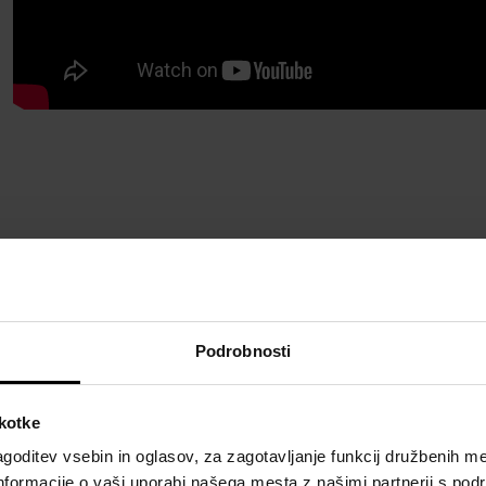
Podrobnosti
škotke
goditev vsebin in oglasov, za zagotavljanje funkcij družbenih me
nformacije o vaši uporabi našega mesta z našimi partnerji s pod