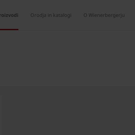
roizvodi
Orodja in katalogi
O Wienerbergerju