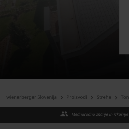
wienerberger Slovenija
Proizvodi
Streha
Ton
Mednarodno znanje in izkušnje