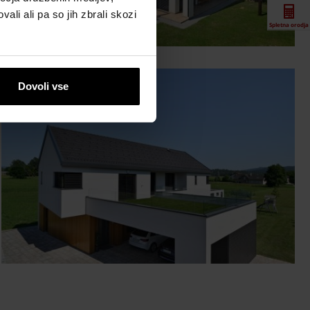
ali ali pa so jih zbrali skozi
Spletna orodja
Prenosi
Dovoli vse
Kontaktne
informacije