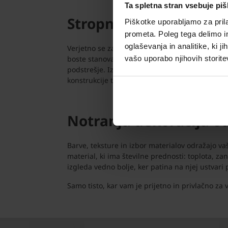
Ta spletna stran vsebuje pi
Stropne in stenske reši
Piškotke uporabljamo za prila
prometa. Poleg tega delimo i
oglaševanja in analitike, ki j
Verjetno se zavedate, da vam bosta kvalitetna g
vašo uporabo njihovih storite
boste stanovanje naredili trajno in učinkovito.
podstrešje. Izdelki so izdelani iz brušene, poro
konstrukcije ter nadgradnje, saj sta zagotovljen
Notranja dekoracija o
Barve, teksture in izbor materialov odražajo vaš
material, ki ima številne prednosti: toplota, 
izgleda vedno bolje, ker patina na njej ustvari 
Samo tisto, kar vam je prijetno in privlačno za v