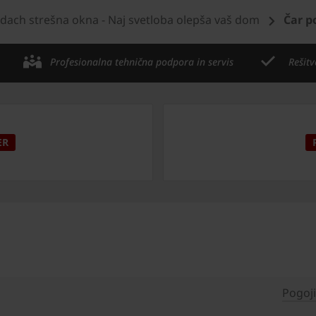
dach strešna okna - Naj svetloba olepša vaš dom
Čar p
Profesionalna tehnična podpora in servis
Rešitv
ER
Pogoj