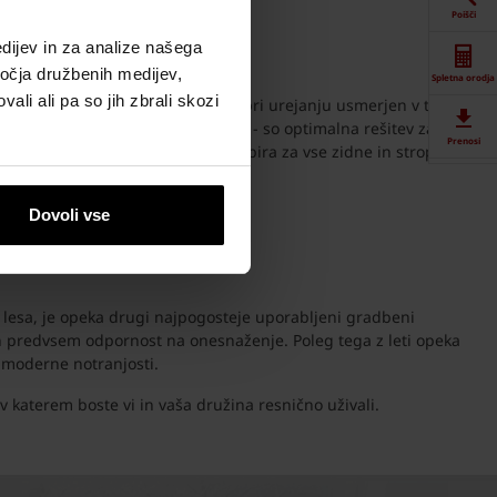
Poišči
dijev in za analize našega
ročja družbenih medijev,
Spletna orodja
ali ali pa so jih zbrali skozi
n denarja, zato naj bo vaš navdih pri urejanju usmerjen v to, da
 sten, preklad ter stropnih polnil - so optimalna rešitev za
Prenosi
in hitro gradnjo ter so logična izbira za vse zidne in stropne
Kontaktne
Dovoli vse
informacije
eg lesa, je opeka drugi najpogosteje uporabljeni gradbeni
 in predvsem odpornost na onesnaženje. Poleg tega z leti opeka
e moderne notranjosti.
, v katerem boste vi in vaša družina resnično uživali.