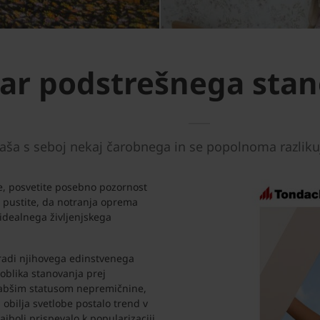
ar podstrešnega sta
naša s seboj nekaj čarobnega in se popolnoma razliku
te, posvetite posebno pozornost
er pustite, da notranja oprema
 idealnega življenjskega
radi njihovega edinstvenega
 oblika stanovanja prej
 slabšim statusom nepremičnine,
obilja svetlobe postalo trend v
najbolj prispevalo k popularizaciji