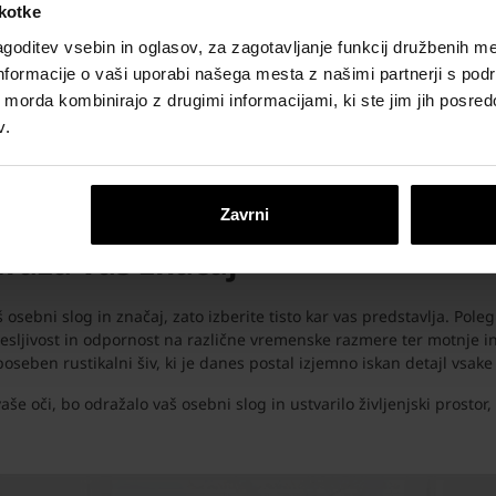
škotke
tve ter izolacija
goditev vsebin in oglasov, za zagotavljanje funkcij družbenih me
nformacije o vaši uporabi našega mesta z našimi partnerji s pod
ih morda kombinirajo z drugimi informacijami, ki ste jim jih posredov
radnja in dobra izolacija v prihodnosti prihranila veliko energije i
v.
 Porotherm linije opečnih izdelkov - od zunanjega ovoja do predelnih
zne opeke, so trpežni in odporni na potrese, zagotavljajo enostavno 
a kakovost in trajnost.
Zavrni
draža vaš značaj
 osebni slog in značaj, zato izberite tisto kar vas predstavlja. Pol
zanesljivost in odpornost na različne vremenske razmere ter motnje
poseben rustikalni šiv, ki je danes postal izjemno iskan detajl vsak
aše oči, bo odražalo vaš osebni slog in ustvarilo življenjski prostor