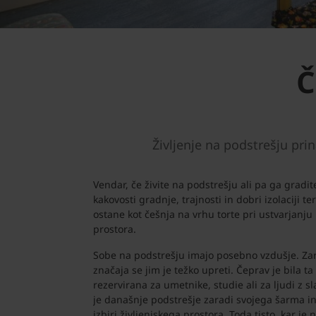
Č
Življenje na podstrešju pri
Vendar, če živite na podstrešju ali pa ga gradi
kakovosti gradnje, trajnosti in dobri izolaciji t
ostane kot češnja na vrhu torte pri ustvarjanju
prostora.
Sobe na podstrešju imajo posebno vzdušje. Za
značaja se jim je težko upreti. Čeprav je bila ta
rezervirana za umetnike, studie ali za ljudi z
je današnje podstrešje zaradi svojega šarma in 
izbiri življenjskega prostora. Toda tisto, kar je 