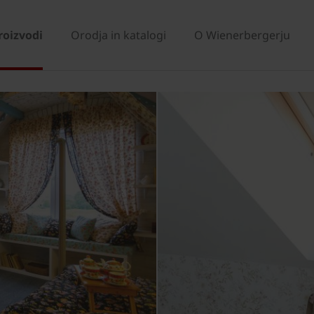
roizvodi
Orodja in katalogi
O Wienerbergerju