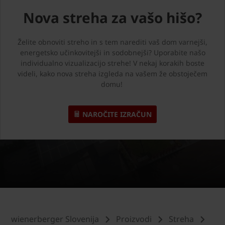
Nova streha za vašo hišo?
Želite obnoviti streho in s tem narediti vaš dom varnejši,
energetsko učinkovitejši in sodobnejši? Uporabite našo
individualno vizualizacijo strehe! V nekaj korakih boste
videli, kako nova streha izgleda na vašem že obstoječem
domu!
NAROČITE IZRAČUN
wienerberger Slovenija
Proizvodi
Streha