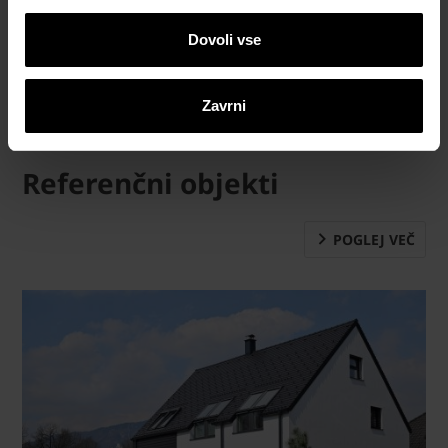
Dovoli vse
Zavrni
Referenčni objekti
POGLEJ VEČ