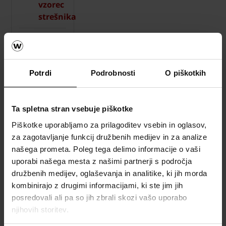
vzorec
strešnika
How to
video
napotki
Potrdi
Podrobnosti
O piškotkih
Katalogi,
brošure in
Ta spletna stran vsebuje piškotke
tehnična
dokumentacija
Piškotke uporabljamo za prilagoditev vsebin in oglasov,
za zagotavljanje funkcij družbenih medijev in za analize
našega prometa. Poleg tega delimo informacije o vaši
uporabi našega mesta z našimi partnerji s področja
družbenih medijev, oglaševanja in analitike, ki jih morda
kombinirajo z drugimi informacijami, ki ste jim jih
posredovali ali pa so jih zbrali skozi vašo uporabo
njihovih storitev.