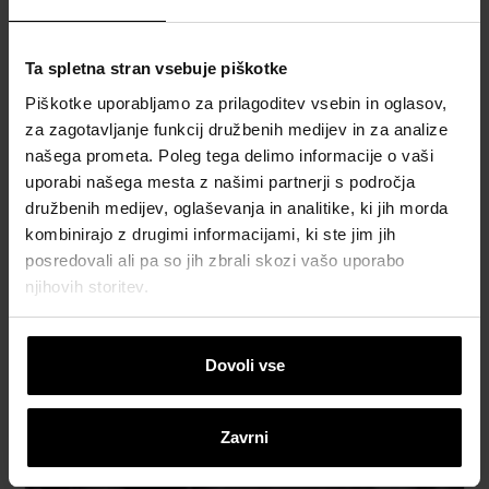
Ta spletna stran vsebuje piškotke
Povezane vsebine
Piškotke uporabljamo za prilagoditev vsebin in oglasov,
za zagotavljanje funkcij družbenih medijev in za analize
našega prometa. Poleg tega delimo informacije o vaši
uporabi našega mesta z našimi partnerji s področja
družbenih medijev, oglaševanja in analitike, ki jih morda
kombinirajo z drugimi informacijami, ki ste jim jih
posredovali ali pa so jih zbrali skozi vašo uporabo
njihovih storitev.
Dovoli vse
WLTR Robot za zidanje
Zavrni