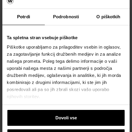
Potrdi
Podrobnosti
O piškotkih
Ta spletna stran vsebuje piškotke
Piškotke uporabljamo za prilagoditev vsebin in oglasov,
za zagotavljanje funkcij družbenih medijev in za analize
našega prometa. Poleg tega delimo informacije o vaši
uporabi našega mesta z našimi partnerji s področja
družbenih medijev, oglaševanja in analitike, ki jih morda
kombinirajo z drugimi informacijami, ki ste jim jih
posredovali ali pa so jih zbrali skozi vašo uporabo
njihovih storitev.
Dovoli vse