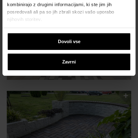
kombinirajo z drugimi informacijami, ki ste jim jih
posredovali ali pa so jih zbrali skozi vašo uporabo
njihovih storitev.
Dovoli vse
Zavrni