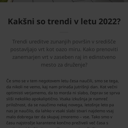
Kakšni so trendi v letu 2022?
Trendi ureditve zunanjih površin v središče
postavljajo vrt kot oazo miru. Kako prenoviti
zanemarjen vrt v zaseben raj in edinstveno
mesto za druženje?
Če smo se v tem negotovem letu česa naučili, smo se tega,
da nikoli ne vemo, kaj nam prinaša jutrišnji dan. Kot večni
optimisti verjamemo, da to morda ni slabo, čeprav se sprva
sliši nekoliko apokaliptično. Vsaka izkušnja je namreč
priložnost, da se naučimo nekaj novega, letošnje leto pa
nas je naučilo, da lahko v vsaki slabi stvari najdemo vsaj
malo dobrega ter da skupaj zmoremo – vse. Tako smo v
času najstrožje karantene končno preživeli več časa s