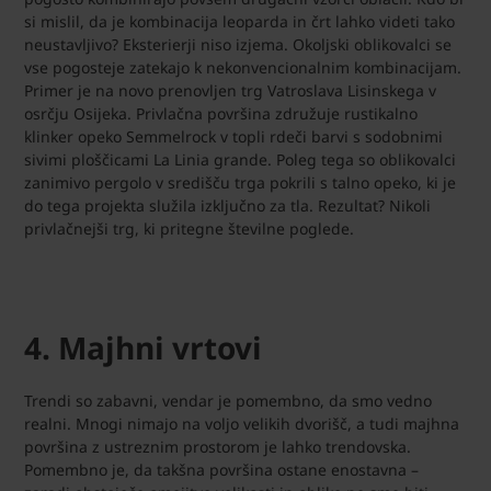
si mislil, da je kombinacija leoparda in črt lahko videti tako
neustavljivo? Eksterierji niso izjema. Okoljski oblikovalci se
vse pogosteje zatekajo k nekonvencionalnim kombinacijam.
Primer je na novo prenovljen trg Vatroslava Lisinskega v
osrčju Osijeka. Privlačna površina združuje rustikalno
klinker opeko Semmelrock v topli rdeči barvi s sodobnimi
sivimi ploščicami La Linia grande. Poleg tega so oblikovalci
zanimivo pergolo v središču trga pokrili s talno opeko, ki je
do tega projekta služila izključno za tla. Rezultat? Nikoli
privlačnejši trg, ki pritegne številne poglede.
4. Majhni vrtovi
Trendi so zabavni, vendar je pomembno, da smo vedno
realni. Mnogi nimajo na voljo velikih dvorišč, a tudi majhna
površina z ustreznim prostorom je lahko trendovska.
Pomembno je, da takšna površina ostane enostavna –