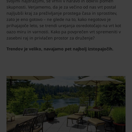
svojimi najdražjimi, se vrnili v naravo in odkrili pomen
skupnosti. Verjamemo, da je za večino od nas vrt postal
najljubši kraj za preživljanje prostega časa in sprostitev,
zato je eno gotovo – ne glede na to, kako negotovo je
prihajajoče leto, se trendi urejanja osredotočajo na vrt kot
oazo miru in varnosti. Kako pa povprečen vrt spremeniti v
zasebni raj in privlačen prostor za druženje?
Trendov je veliko, navajamo pet najbolj izstopajočih.