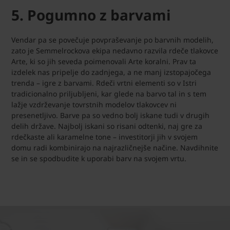
5. Pogumno z barvami
Vendar pa se povečuje povpraševanje po barvnih modelih,
zato je Semmelrockova ekipa nedavno razvila rdeče tlakovce
Arte, ki so jih seveda poimenovali Arte koralni. Prav ta
izdelek nas pripelje do zadnjega, a ne manj izstopajočega
trenda – igre z barvami. Rdeči vrtni elementi so v Istri
tradicionalno priljubljeni, kar glede na barvo tal in s tem
lažje vzdrževanje tovrstnih modelov tlakovcev ni
presenetljivo. Barve pa so vedno bolj iskane tudi v drugih
delih države. Najbolj iskani so risani odtenki, naj gre za
rdečkaste ali karamelne tone – investitorji jih v svojem
domu radi kombinirajo na najrazličnejše načine. Navdihnite
se in se spodbudite k uporabi barv na svojem vrtu.