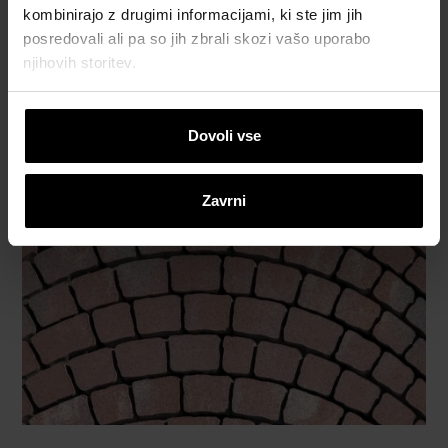
kombinirajo z drugimi informacijami, ki ste jim jih
posredovali ali pa so jih zbrali skozi vašo uporabo
njihovih storitev.
Dovoli vse
Zavrni