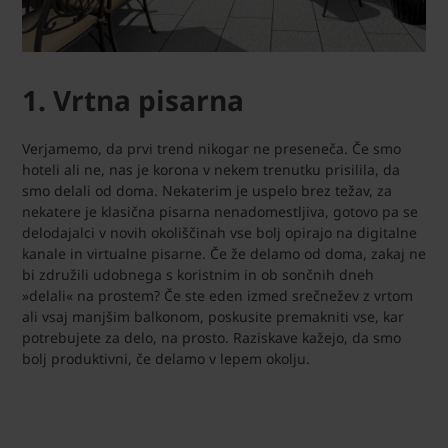
1. Vrtna pisarna
Verjamemo, da prvi trend nikogar ne preseneča. Če smo
hoteli ali ne, nas je korona v nekem trenutku prisilila, da
smo delali od doma. Nekaterim je uspelo brez težav, za
nekatere je klasična pisarna nenadomestljiva, gotovo pa se
delodajalci v novih okoliščinah vse bolj opirajo na digitalne
kanale in virtualne pisarne. Če že delamo od doma, zakaj ne
bi združili udobnega s koristnim in ob sončnih dneh
»delali« na prostem? Če ste eden izmed srečnežev z vrtom
ali vsaj manjšim balkonom, poskusite premakniti vse, kar
potrebujete za delo, na prosto. Raziskave kažejo, da smo
bolj produktivni, če delamo v lepem okolju.