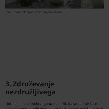
Semmelrock Nordic Maritime plošče
3. Združevanje
nezdružljivega
Ljubitelji mode bodo zagotovo opazili, da se zadnje čase
pogosto kombinirajo povsem drugačni vzorci oblačil. Kdo bi