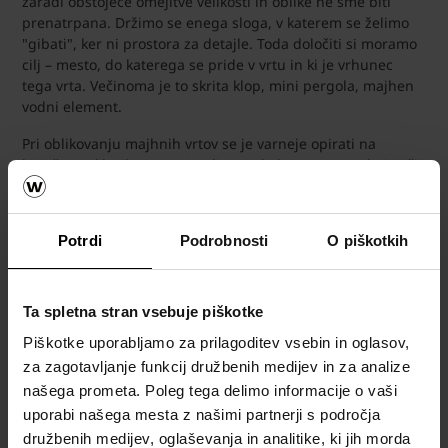
zaradi obstoječe omejitve velikosti in oblike ne sme biti
prenatrpana. Držimo se enega sloga, v katerem se želimo
"gibati", ker ni prostora za detajle. Toda določiti si moramo
cilj – mesto, do katerega se pride v vrtu in ki je vrhunec
tega vrta. Večinoma je to skrita klop, mini pergola, majhen
vodni element.
Pri oblikovanju majhnih vrtov se je varneje opirati na
brezčasno klasiko in minimalizem, da bo prostor videti večji.
S sivimi toni je nemogoče zgrešiti in jih je zelo enostavno
vzdrževati. To je eden od razlogov za priljubljenost sive
linije tlakovcev Semmelrock, kot so Umbrian, Castella antica,
Potrdi
Podrobnosti
O piškotkih
Nordic maritima …
Ta spletna stran vsebuje piškotke
Piškotke uporabljamo za prilagoditev vsebin in oglasov,
za zagotavljanje funkcij družbenih medijev in za analize
našega prometa. Poleg tega delimo informacije o vaši
uporabi našega mesta z našimi partnerji s področja
družbenih medijev, oglaševanja in analitike, ki jih morda