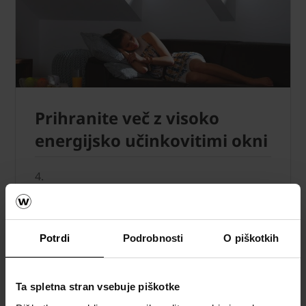
Prihranite več z visoko
energijsko učinkovitimi okni
4.
Ali veste, da lahko slabo izolirana okna,
kljub dobro izolirani strehi, vplivajo na
Potrdi
Podrobnosti
O piškotkih
izgube toplotne energije?
Toplotno izolirana okna s troslojno
zasteklitvijo in setom toplotne izolacije
Ta spletna stran vsebuje piškotke
pripomorejo k boljši energijski