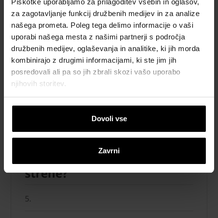
Piškotke uporabljamo za prilagoditev vsebin in oglasov,
učinkovitosti in zmanjšanju stroškov.
za zagotavljanje funkcij družbenih medijev in za analize
našega prometa. Poleg tega delimo informacije o vaši
uporabi našega mesta z našimi partnerji s področja
družbenih medijev, oglaševanja in analitike, ki jih morda
kombinirajo z drugimi informacijami, ki ste jim jih
posredovali ali pa so jih zbrali skozi vašo uporabo
njihovih storitev.
Dovoli vse
Zavrni
Kakšen je naklon vaše
strehe?
5.