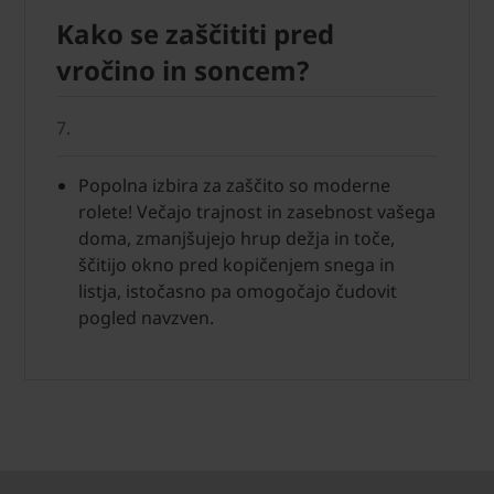
Kako se zaščititi pred
vročino in soncem?
7.
Popolna izbira za zaščito so moderne
rolete! Večajo trajnost in zasebnost vašega
doma, zmanjšujejo hrup dežja in toče,
ščitijo okno pred kopičenjem snega in
listja, istočasno pa omogočajo čudovit
pogled navzven.