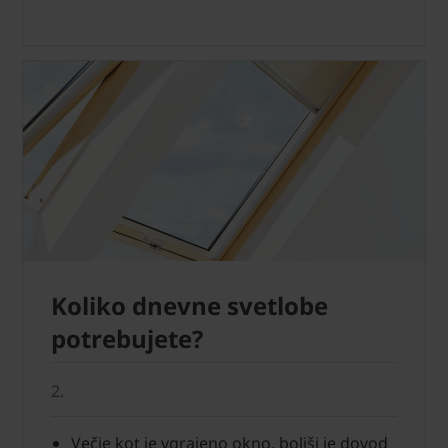
Koliko dnevne svetlobe
potrebujete?
2.
Večje kot je vgrajeno okno, boljši je dovod