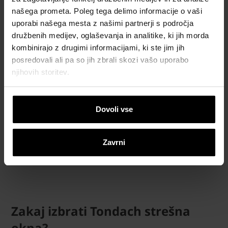
Pritrdilen odgovor na to vprašanje je razlog, zakaj so
našega prometa. Poleg tega delimo informacije o vaši
strešna okna popolna izbira za vse prostore podstrešja, ki
uporabi našega mesta z našimi partnerji s področja
hrepeni po naravni sončni svetlobi in svežemu zraku. Tudi
družbenih medijev, oglaševanja in analitike, ki jih morda
vi lahko imate del neba v svojem domu.
kombinirajo z drugimi informacijami, ki ste jim jih
posredovali ali pa so jih zbrali skozi vašo uporabo
njihovih storitev.
Dovoli vse
Zavrni
Za
kaj izbrati Tondach strešna
okna?