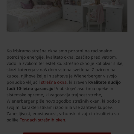
Ko izbiramo strešna okna smo pozorni na racionalno
potrošnjo energije, kvaliteto okna, zaščito pred vetrom,
vodo in zvokom ter estetiko. Strešno okno je kot okvir slike,
skozi katerega v naš dom vstopa svetloba. Z ozirom na
kupce, njihove želje in zahteve je Wienerberger v svojo
ponudbo vključil
strešna okna
, ki zraven
kvalitete nudijo
tudi 10-letno garancijo
! V obstoječ asortima opeke in
sistemske opreme, ki zagotavlja trajnost strehe,
Wienerberger piše novo zgodbo strešnih oken, ki bodo s
svojimi karakteristikami izpolnila vse zahteve kupcev.
Zanesljivost, enostavnost, vrhunski dizajn in kvaliteta so
odlike
Tondach strešnih oken
.