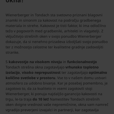
Wienerberger in Tondach sta svetovno priznani blagovni
znamki in sinonim za kakovost na področju gradbenega
materiala in strehe. Kakovost je tisti faktor, ki ima odločilno
težo v pogovorih med gradbeniki, arhitekti in vlagatelji. Z
vključitvijo strešnih oken v svojo ponudbo Wienerberger
dokazuje, da si nenehno prizadeva izboljšati svojo ponudbo
ter z možnostjo celostne ter kvalitetne gradnje zadovoljiti
stranke.
S
kakovostjo na visokem nivoju
in
funkcionalnostjo
Tondach strešna okna zagotavljajo
vrhunsko toplotno
izolacijo
,
visoko neprepustnost
ter zagotavljajo
optimalno
količino svetlobe v prostoru
. Vse to v našem domu ustvari
atmosfero za udobno bivanje. Kar je posebej pomembno, je
zagotovo to, da za kvaliteto in vsemi zagotovili stoji
Wienerberger, ki ponuja najdaljšo garancijo kakovosti na
trgu, le-ta traja
do 10 let!
Namestitev Tondach strešnih
oken dvigne vrednost vaše nepremičnine, okna vam namreč
vgradijo preverjeni izvajalci in partnerji, kar zagotavlja