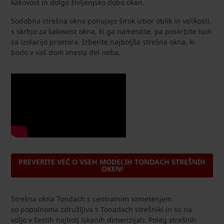
kakovost in dolgo življenjsko dobo oken.
Sodobna strešna okna ponujajo širok izbor oblik in velikosti,
s skrbjo za kakovost okna, ki ga namestite, pa poskrbite tudi
za izolacijo prostora. Izberite najboljša strešna okna, ki
bodo v vaš dom vnesla del neba.
PREVERITE VEČ O VSEH MODELIH TONDACH STREŠNIH
OKEN!
Strešna okna Tondach s centralnim vzmetenjem
so popolnoma združljiva s Tonadach strešniki in so na
voljo v šestih najbolj iskanih dimenzijah. Poleg strešnih