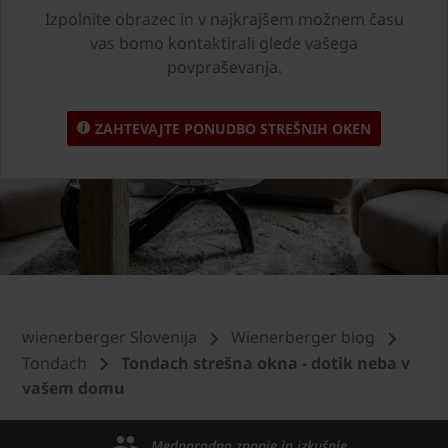
Izpolnite obrazec in v najkrajšem možnem času
vas bomo kontaktirali glede vašega
povpraševanja.
ZAHTEVAJTE PONUDBO STREŠNIH OKEN
wienerberger Slovenija
Wienerberger blog
Tondach
Tondach strešna okna - dotik neba v
vašem domu
Mednarodno znanje in izkušnje