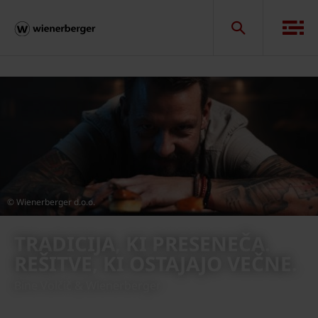
© Wienerberger d.o.o.
TRADICIJA, KI PRESENEČA.
REŠITVE, KI OSTAJAJO VEČNE.
Bine Volčič & Wienerberger