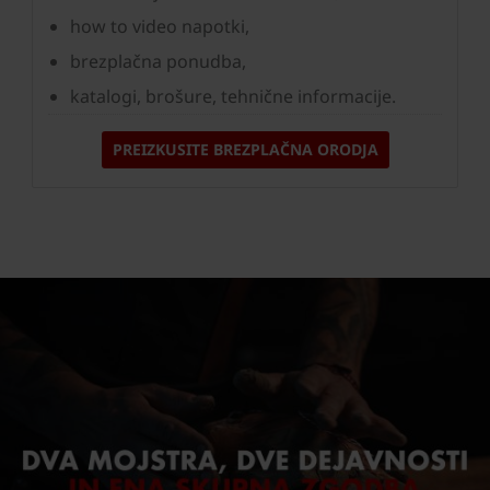
how to video napotki,
brezplačna ponudba,
katalogi, brošure, tehnične informacije.
PREIZKUSITE BREZPLAČNA ORODJA