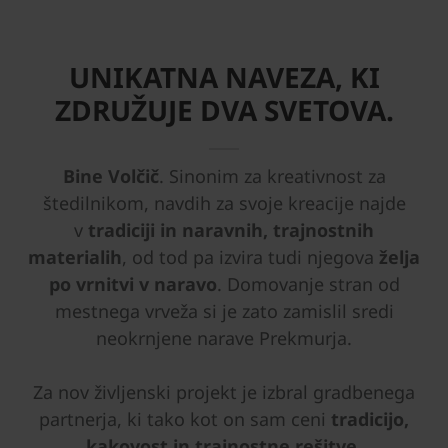
UNIKATNA NAVEZA, KI
ZDRUŽUJE DVA SVETOVA.
Bine Volčič
. Sinonim za kreativnost za
štedilnikom, navdih za svoje kreacije najde
v
tradiciji in naravnih, trajnostnih
materialih
, od tod pa izvira tudi njegova
želja
po vrnitvi v naravo
. Domovanje stran od
mestnega vrveža si je zato zamislil sredi
neokrnjene narave Prekmurja.
Za nov življenski projekt je izbral gradbenega
partnerja, ki tako kot on sam ceni
tradicijo,
kakovost in trajnostne rešitve.