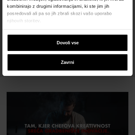
kombinirajo z drugimi informacijami, ki ste jim jih
posredovali ali pa so jih zbrali skozi vašo uporabo
njihovih storitev.
KONTAKTIRAJTE
Dovoli vse
NAS ZA
BREZPLAČNO
PONUDBO
Zavrni