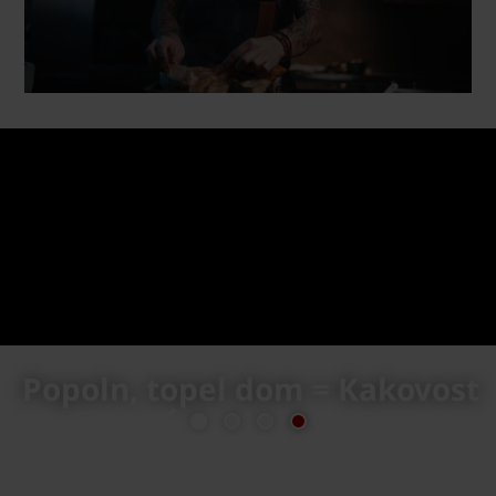
st
Popoln, topel dom = Tradicij
previous
next