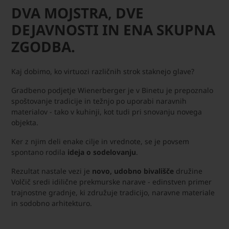
DVA MOJSTRA, DVE
DEJAVNOSTI IN ENA SKUPNA
ZGODBA.
Kaj dobimo, ko virtuozi različnih strok staknejo glave?
Gradbeno podjetje Wienerberger je v Binetu je prepoznalo
spoštovanje tradicije in težnjo po uporabi naravnih
materialov - tako v kuhinji, kot tudi pri snovanju novega
objekta.
Ker z njim deli enake cilje in vrednote, se je povsem
spontano rodila
ideja o sodelovanju
.
Rezultat nastale vezi je
novo, udobno bivališče
družine
Volčič sredi idilične prekmurske narave - edinstven primer
trajnostne gradnje, ki združuje tradicijo, naravne materiale
in sodobno arhitekturo.