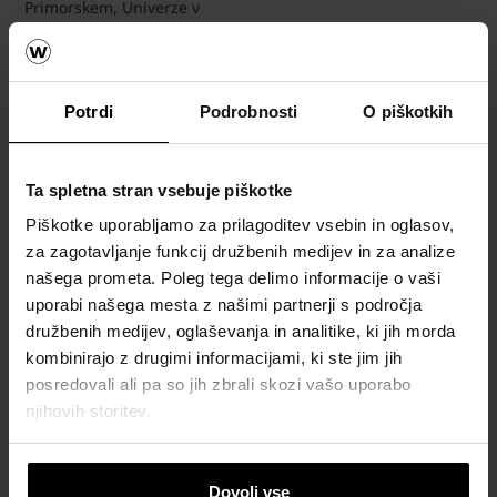
Primorskem, Univerze v
Splitu ter družb
Wienerberger, Knauf
Insulation in Greening.
Strokovno izobraževanje bo
Potrdi
Podrobnosti
O piškotkih
potekalo v prostorih ZAG (5.
nad.), Dimičeva 12,
Ljubljana.
Ta spletna stran vsebuje piškotke
Piškotke uporabljamo za prilagoditev vsebin in oglasov,
IZS je izobraževanje
za zagotavljanje funkcij družbenih medijev in za analize
ovrednotil s tremi (3)
našega prometa. Poleg tega delimo informacije o vaši
kreditnimI točkami,
uporabi našega mesta z našimi partnerji s področja
akreditacijske točke pa bo
družbenih medijev, oglaševanja in analitike, ki jih morda
podelil tudi ZAPS.
kombinirajo z drugimi informacijami, ki ste jim jih
posredovali ali pa so jih zbrali skozi vašo uporabo
njihovih storitev.
Vljudno vabljeni k udeležbi!
Dovoli vse