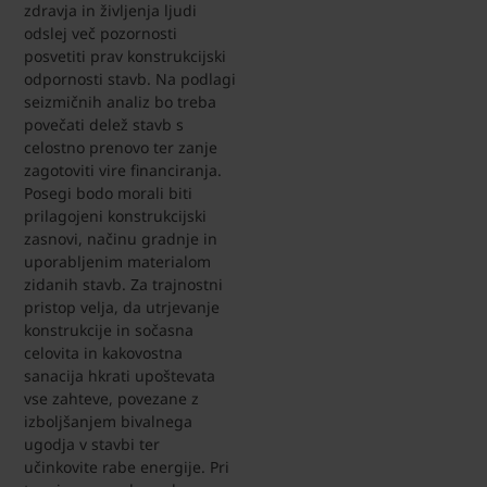
zdravja in življenja ljudi
odslej več pozornosti
posvetiti prav konstrukcijski
odpornosti stavb. Na podlagi
seizmičnih analiz bo treba
povečati delež stavb s
celostno prenovo ter zanje
zagotoviti vire financiranja.
Posegi bodo morali biti
prilagojeni konstrukcijski
zasnovi, načinu gradnje in
uporabljenim materialom
zidanih stavb. Za trajnostni
pristop velja, da utrjevanje
konstrukcije in sočasna
celovita in kakovostna
sanacija hkrati upoštevata
vse zahteve, povezane z
izboljšanjem bivalnega
ugodja v stavbi ter
učinkovite rabe energije. Pri