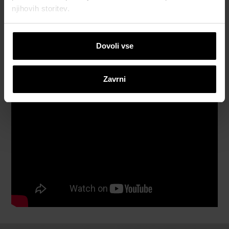
njihovih storitev.
Katalogi, brošure in tehnična
dokumentacija
Dovoli vse
Zavrni