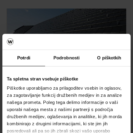
Potrdi
Podrobnosti
O piškotkih
Streha
Ta spletna stran vsebuje piškotke
Kalkulator za izračun strehe
Piškotke uporabljamo za prilagoditev vsebin in oglasov,
za zagotavljanje funkcij družbenih medijev in za analize
Naročite brezplačni izračun material
našega prometa. Poleg tega delimo informacije o vaši
uporabi našega mesta z našimi partnerji s področja
Naročite brezplačni vzorec strešnika
družbenih medijev, oglaševanja in analitike, ki jih morda
kombinirajo z drugimi informacijami, ki ste jim jih
How to video napotki
posredovali ali pa so jih zbrali skozi vašo uporabo