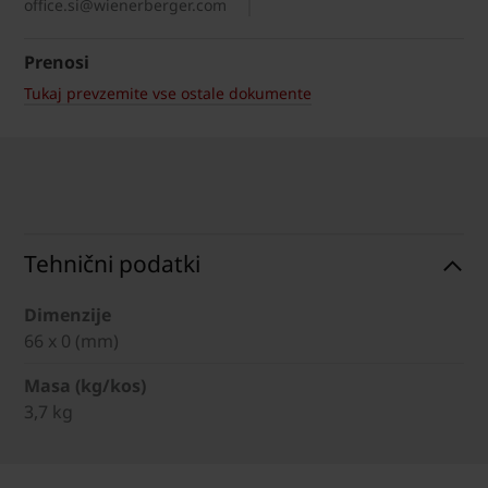
office.si@wienerberger.com
Prenosi
Tukaj prevzemite vse ostale dokumente
Tehnični podatki
Dimenzije
66 x 0 (mm)
Masa (kg/kos)
3,7 kg