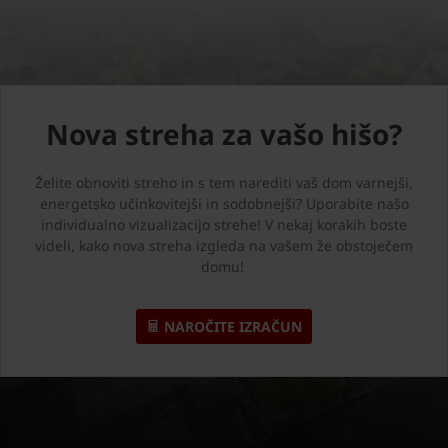
Nova streha za vašo hišo?
Želite obnoviti streho in s tem narediti vaš dom varnejši,
energetsko učinkovitejši in sodobnejši? Uporabite našo
individualno vizualizacijo strehe! V nekaj korakih boste
videli, kako nova streha izgleda na vašem že obstoječem
domu!
NAROČITE IZRAČUN