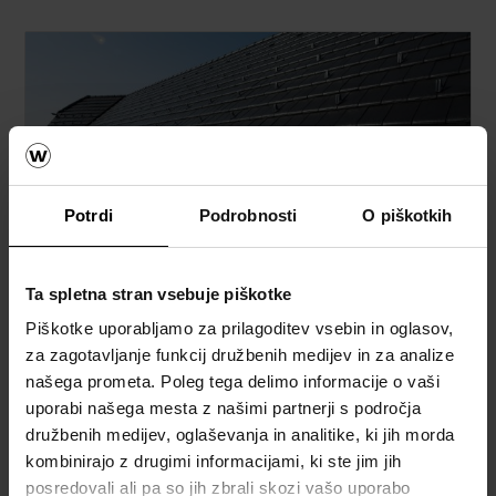
Potrdi
Podrobnosti
O piškotkih
Streha
Ta spletna stran vsebuje piškotke
Kalkulator za izračun strehe
Piškotke uporabljamo za prilagoditev vsebin in oglasov,
za zagotavljanje funkcij družbenih medijev in za analize
Naročite brezplačni izračun material
našega prometa. Poleg tega delimo informacije o vaši
uporabi našega mesta z našimi partnerji s področja
Naročite brezplačni vzorec strešnika
družbenih medijev, oglaševanja in analitike, ki jih morda
kombinirajo z drugimi informacijami, ki ste jim jih
How to video napotki
posredovali ali pa so jih zbrali skozi vašo uporabo