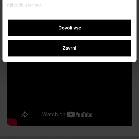
njihovih storitev.
Katalogi, brošure in tehnična
dokumentacija
Dovoli vse
Zavrni