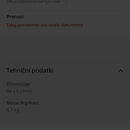
office.si@wienerberger.com
Prenosi
Tukaj prevzemite vse ostale dokumente
Tehnični podatki
Dimenzije
94 x 0 (mm)
Masa (kg/kos)
4,7 kg