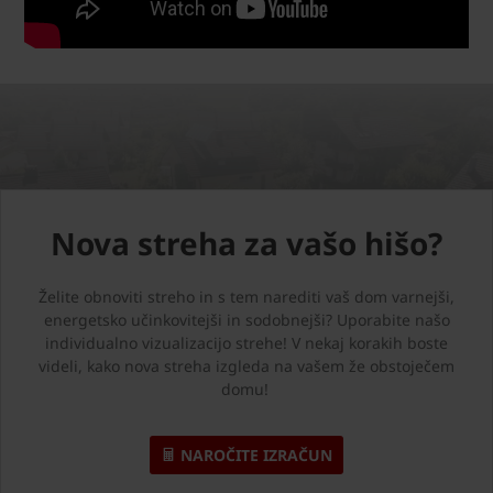
Nova streha za vašo hišo?
Želite obnoviti streho in s tem narediti vaš dom varnejši,
energetsko učinkovitejši in sodobnejši? Uporabite našo
individualno vizualizacijo strehe! V nekaj korakih boste
videli, kako nova streha izgleda na vašem že obstoječem
domu!
NAROČITE IZRAČUN