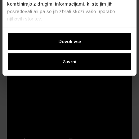
video
kombinirajo z drugimi informacijami, ki ste jim jih
napotki
posredovali ali pa so jih zbrali skozi vašo uporabo
njihovih storitev.
Katalogi,
brošure in
tehnična
Dovoli vse
dokumentacija
Zavrni