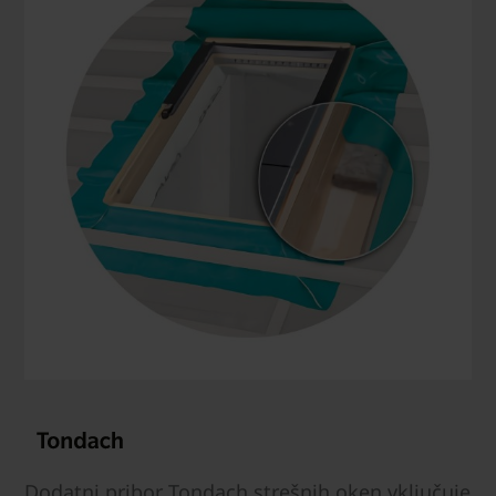
Dodatni pribor Tondach strešnih oken vključuje