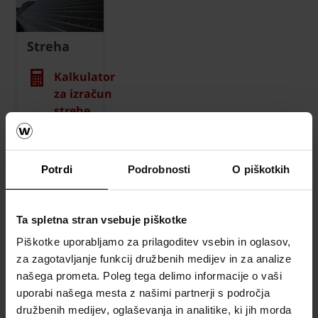
Streha
Kalkulator
za izračun
strehe
Naročite
brezplačni
Potrdi
Podrobnosti
O piškotkih
izračun
material
Ta spletna stran vsebuje piškotke
Naročite
brezplačni
Piškotke uporabljamo za prilagoditev vsebin in oglasov,
vzorec
za zagotavljanje funkcij družbenih medijev in za analize
strešnika
našega prometa. Poleg tega delimo informacije o vaši
uporabi našega mesta z našimi partnerji s področja
How to
družbenih medijev, oglaševanja in analitike, ki jih morda