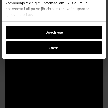
video
kombinirajo z drugimi informacijami, ki ste jim jih
napotki
posredovali ali pa so jih zbrali skozi vašo uporabo
njihovih storitev.
Katalogi,
brošure in
tehnična
Dovoli vse
dokumentacija
Zavrni