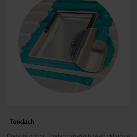
Dodatni pribor Tondach strešnih oken vključuje