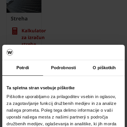
Streha
Kalkulator
za izračun
strehe
Naročite
brezplačni
Potrdi
Podrobnosti
O piškotkih
izračun
material
Ta spletna stran vsebuje piškotke
Naročite
brezplačni
Piškotke uporabljamo za prilagoditev vsebin in oglasov,
vzorec
za zagotavljanje funkcij družbenih medijev in za analize
strešnika
našega prometa. Poleg tega delimo informacije o vaši
uporabi našega mesta z našimi partnerji s področja
How to
družbenih medijev, oglaševanja in analitike, ki jih morda