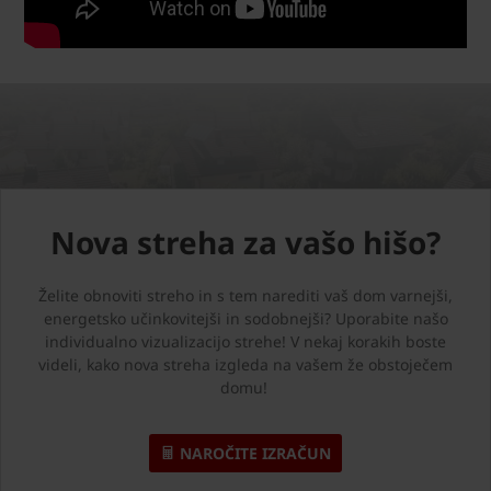
Nova streha za vašo hišo?
Želite obnoviti streho in s tem narediti vaš dom varnejši,
energetsko učinkovitejši in sodobnejši? Uporabite našo
individualno vizualizacijo strehe! V nekaj korakih boste
videli, kako nova streha izgleda na vašem že obstoječem
domu!
NAROČITE IZRAČUN