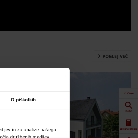
POGLEJ VEČ
Close
O piškotkih
Poišči
Spletna orodja
dijev in za analize našega
ročja družbenih medijev,