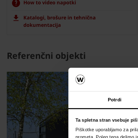
How to video napotki
Katalogi, brošure in tehnična
dokumentacija
Referenčni objekti
Potrdi
Ta spletna stran vsebuje pi
Piškotke uporabljamo za prila
prometa. Poleg tega delimo i