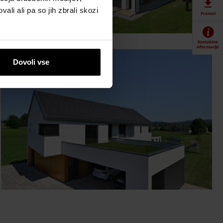
ali ali pa so jih zbrali skozi
Prenosi
Kontaktne
informacije
Dovoli vse