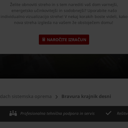
Želite obnoviti streho in s tem narediti vaš dom varnejši,
energetsko učinkovitejši in sodobnejši? Uporabite našo
individualno vizualizacijo strehe! V nekaj korakih boste videli, kako
nova streha izgleda na vašem že obstoječem domu!
NAROČITE IZRAČUN
dach sistemska oprema
Bravura krajnik desni
Profesionalna tehnična podpora in servis
Rešitv