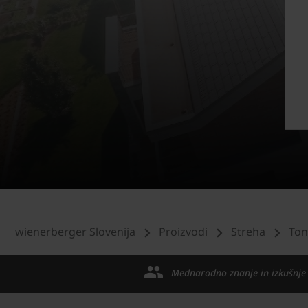
wienerberger Slovenija
Proizvodi
Streha
Ton
Mednarodno znanje in izkušnje