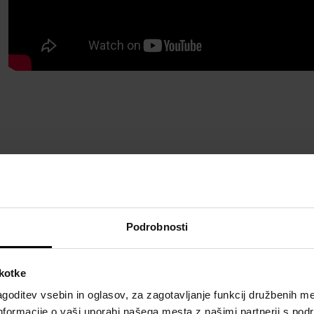
Podrobnosti
škotke
goditev vsebin in oglasov, za zagotavljanje funkcij družbenih me
nformacije o vaši uporabi našega mesta z našimi partnerji s pod