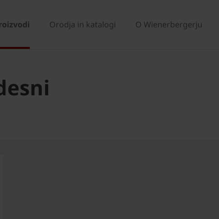
roizvodi
Orodja in katalogi
O Wienerbergerju
desni