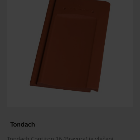
Tondach Contiton 16 (Bravura) je vlečeni