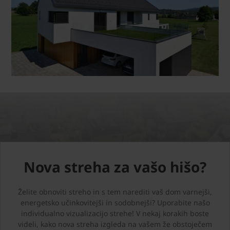
Nova streha za vašo hišo?
Želite obnoviti streho in s tem narediti vaš dom varnejši,
energetsko učinkovitejši in sodobnejši? Uporabite našo
individualno vizualizacijo strehe! V nekaj korakih boste
videli, kako nova streha izgleda na vašem že obstoječem