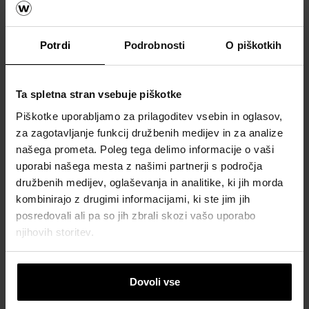
Katalogi,
brošure in
tehnična
Potrdi
Podrobnosti
O piškotkih
dokumentacija
Ta spletna stran vsebuje piškotke
Piškotke uporabljamo za prilagoditev vsebin in oglasov,
za zagotavljanje funkcij družbenih medijev in za analize
našega prometa. Poleg tega delimo informacije o vaši
uporabi našega mesta z našimi partnerji s področja
družbenih medijev, oglaševanja in analitike, ki jih morda
kombinirajo z drugimi informacijami, ki ste jim jih
posredovali ali pa so jih zbrali skozi vašo uporabo
njihovih storitev.
Dovoli vse