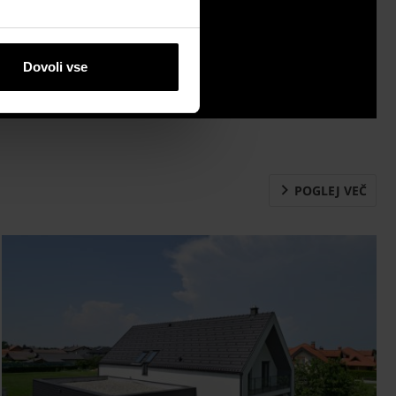
Prenosi
Dovoli vse
Kontaktne
informacije
POGLEJ VEČ