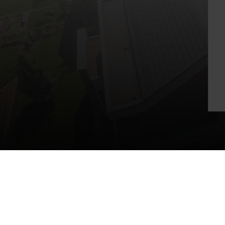
wienerberger Slovenija
Proizvodi
Streha
Ton
Mednarodno znanje in izkušnje