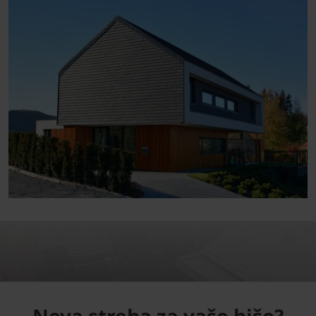
Nova streha za vašo hišo?