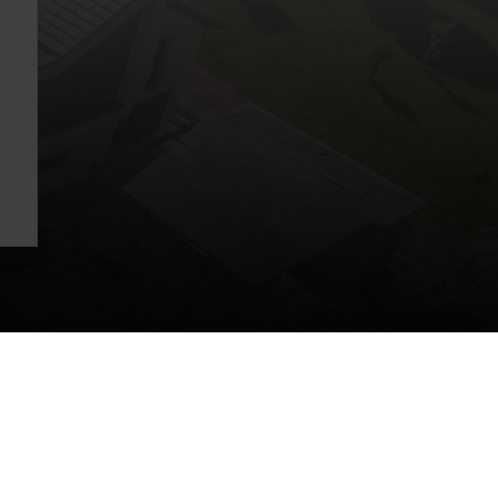
olarega sistema - komplet za Plan 30
e iz trajnostnega gradbenega materiala