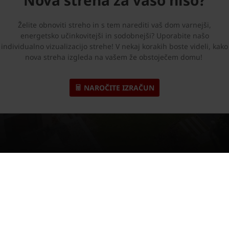
Želite obnoviti streho in s tem narediti vaš dom varnejši,
energetsko učinkovitejši in sodobnejši? Uporabite našo
individualno vizualizacijo strehe! V nekaj korakih boste videli, kako
nova streha izgleda na vašem že obstoječem domu!
NAROČITE IZRAČUN
dach sistemska oprema
Strešnik za preboj napeljav s
Profesionalna tehnična podpora in servis
Rešitv