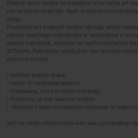
Preboji skozi streho so posebna vrsta izziva pri v
namenskimi strešniki, lepili in tesnilnimi manšet
vlage.
Predvsem pri prebojih strehe obstaja veliko tvega
rešitev opečnega odzračnika je sestavljena iz komp
opečni odzračnik, strešnik za opečni odzračnik (pr
Φ75mm), fleksibilno priključno cev, tesnilno manš
rezervno kritino.
• Odličen pretok zraka.
• Vetro- in vodonepropustni.
• Enostavna, hitra in varna montaža.
• Primerno za vse naklone strešin.
• Obstojni v vseh vremenskih razmerah in odporni
Več na: https://links.tools.wbs-see.com/preboji-sk