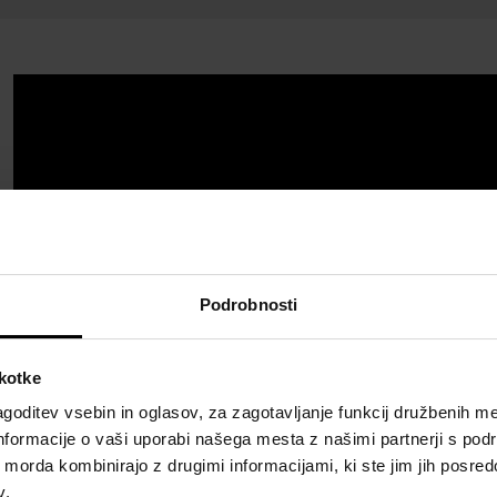
Podrobnosti
škotke
goditev vsebin in oglasov, za zagotavljanje funkcij družbenih me
nformacije o vaši uporabi našega mesta z našimi partnerji s pod
ih morda kombinirajo z drugimi informacijami, ki ste jim jih posredov
v.