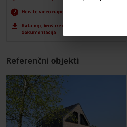
How to video napotki
Katalogi, brošure in tehnična
dokumentacija
Referenčni objekti