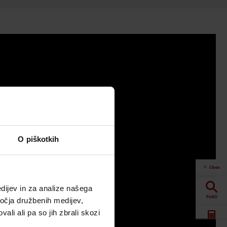
O piškotkih
Close
dijev in za analize našega
Poišči
ročja družbenih medijev,
ali ali pa so jih zbrali skozi
Spletna orodja