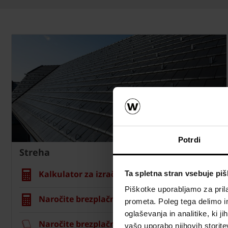
Potrdi
Streha
Kalkulator za izračun strehe
Ta spletna stran vsebuje pi
Piškotke uporabljamo za prila
Naročite brezplačni izračun material
prometa. Poleg tega delimo i
oglaševanja in analitike, ki j
Naročite brezplačni vzorec strešnika
vašo uporabo njihovih storite