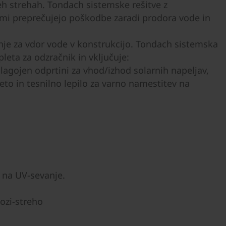
seh strehah. Tondach sistemske rešitve z
ami preprečujejo poškodbe zaradi prodora vode in
nje za vdor vode v konstrukcijo. Tondach sistemska
leta za odzračnik in vključuje:
ilagojen odprtini za vhod/izhod solarnih napeljav,
eto in tesnilno lepilo za varno namestitev na
 na UV-sevanje.
ozi-streho