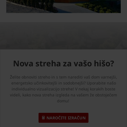
Nova streha za vašo hišo?
Želite obnoviti streho in s tem narediti vaš dom varnejši,
energetsko učinkovitejši in sodobnejši? Uporabite našo
individualno vizualizacijo strehe! V nekaj korakih boste
videli, kako nova streha izgleda na vašem že obstoječem
domu!
NAROČITE IZRAČUN