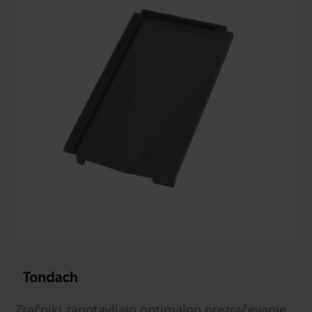
Zračniki zagotavljajo optimalno prezračevanje