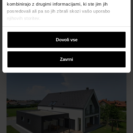
kombinirajo z drugimi informacijami, ki ste jim jih
posredovali ali pa so jih zbrali skozi vašo uporabo
njihovih storitev.
Dovoli vse
Zavrni