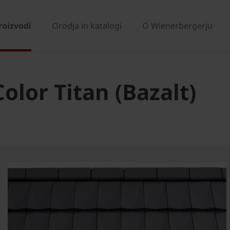
roizvodi
Orodja in katalogi
O Wienerbergerju
lor Titan (Bazalt)