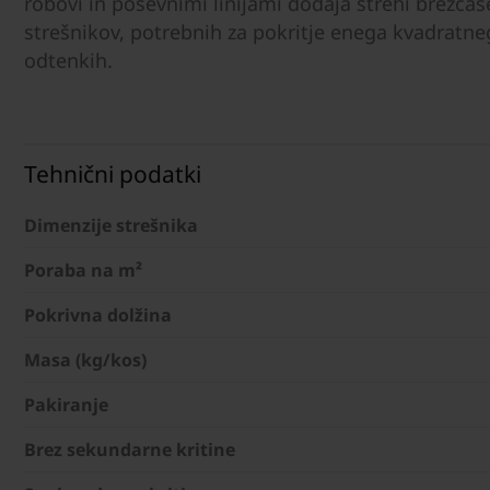
robovi in poševnimi linijami dodaja strehi brezčas
strešnikov, potrebnih za pokritje enega kvadratn
odtenkih.
Tehnični podatki
Dimenzije strešnika
Poraba na m²
Pokrivna dolžina
Masa (kg/kos)
Pakiranje
Brez sekundarne kritine