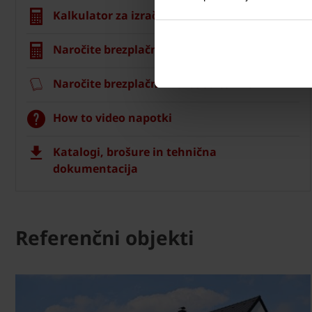
Kalkulator za izračun strehe
Naročite brezplačni izračun material
Naročite brezplačni vzorec strešnika
How to video napotki
Katalogi, brošure in tehnična
dokumentacija
Referenčni objekti