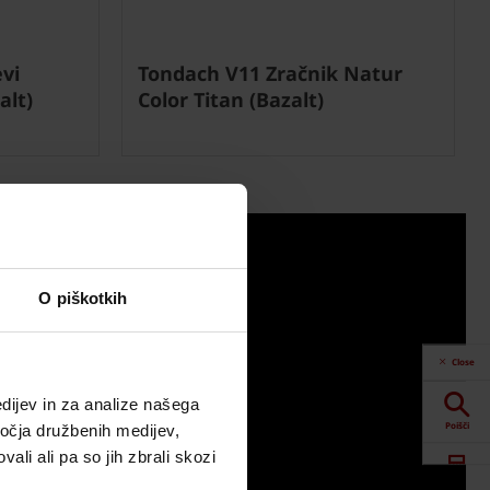
vi
Tondach V11 Zračnik Natur
alt)
Color Titan (Bazalt)
O piškotkih
Close
dijev in za analize našega
Poišči
ročja družbenih medijev,
ali ali pa so jih zbrali skozi
Spletna orodja