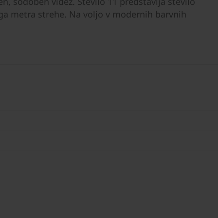
en, sodoben videz. Število 11 predstavlja število
ega metra strehe. Na voljo v modernih barvnih