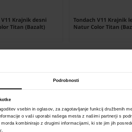
V11 Krajnik desni
Tondach V11 Krajnik le
lor Titan (Bazalt)
Natur Color Titan (Baz
Podrobnosti
škotke
goditev vsebin in oglasov, za zagotavljanje funkcij družbenih me
nformacije o vaši uporabi našega mesta z našimi partnerji s pod
ih morda kombinirajo z drugimi informacijami, ki ste jim jih posredov
v.