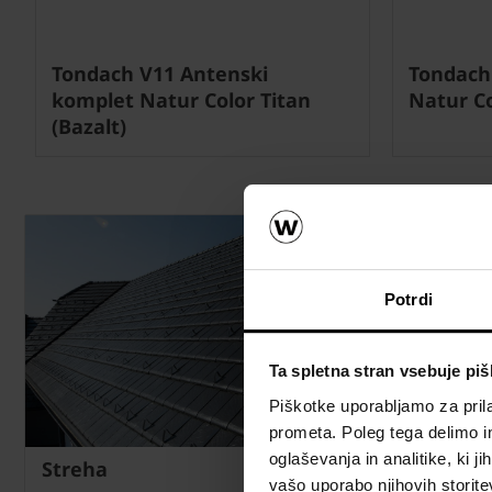
Tondach V11 Antenski
Tondach 
komplet Natur Color Titan
Natur Co
(Bazalt)
Potrdi
Ta spletna stran vsebuje pi
Piškotke uporabljamo za prila
prometa. Poleg tega delimo i
oglaševanja in analitike, ki j
Streha
vašo uporabo njihovih storite