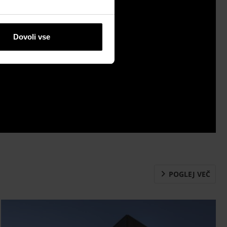
Prenosi
Dovoli vse
Kontaktne
informacije
POGLEJ VEČ