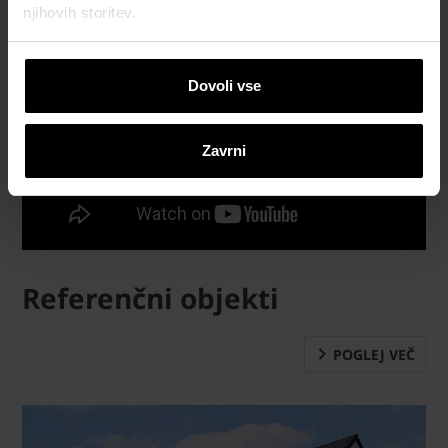
njihovih storitev.
Dovoli vse
Zavrni
Referenčni objekti
POGLEJ VEČ