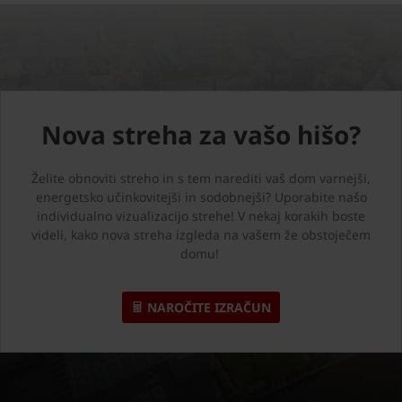
Nova streha za vašo hišo?
Želite obnoviti streho in s tem narediti vaš dom varnejši,
energetsko učinkovitejši in sodobnejši? Uporabite našo
individualno vizualizacijo strehe! V nekaj korakih boste
videli, kako nova streha izgleda na vašem že obstoječem
domu!
NAROČITE IZRAČUN