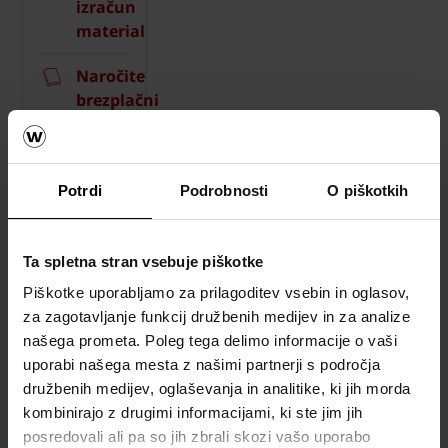
izračun
material
Naročite
brezplačni
vzorec
strešnika
Potrdi
Podrobnosti
O piškotkih
How to
video
napotki
Ta spletna stran vsebuje piškotke
Katalogi,
Piškotke uporabljamo za prilagoditev vsebin in oglasov,
brošure in
za zagotavljanje funkcij družbenih medijev in za analize
tehnična
našega prometa. Poleg tega delimo informacije o vaši
dokumentacija
uporabi našega mesta z našimi partnerji s področja
družbenih medijev, oglaševanja in analitike, ki jih morda
kombinirajo z drugimi informacijami, ki ste jim jih
posredovali ali pa so jih zbrali skozi vašo uporabo