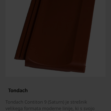
Tondach Contiton 9 (Saturn) je strešnik
velikega formata moderne linije, ki s svojo