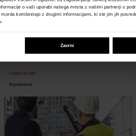
Nedavni potres v Zagrebu odprl nova vprašanja o
nformacije o vaši uporabi našega mesta z našimi partnerji s pod
varnih načinih gradnje
ih morda kombinirajo z drugimi informacijami, ki ste jim jih posredov
v.
Zavrni
Preberite več
Porotherm