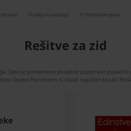
roizvodi
Orodja in katalogi
O Wienerbergerju
Rešitve za zid
loga. Zato je pomembno posebno pozornost posvetiti 
 izbira Opeke Porotherm ni nikoli napačen korak! Poi
eke