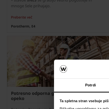
mnoge šele prihajajo.
Preberite več
Porotherm, E4
Potrdi
Potresno odporna gradnja s sodobno
opeko
Ta spletna stran vsebuje pi
Piškotke uporabljamo za prila