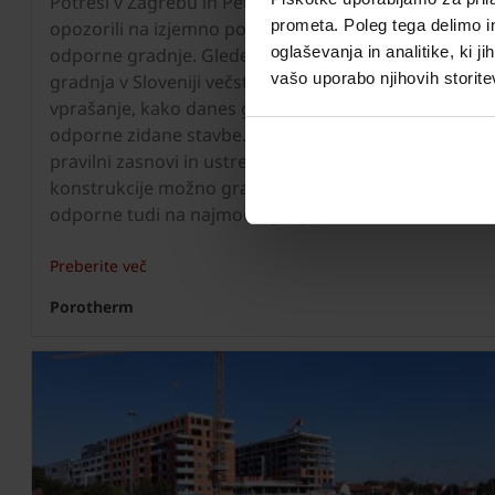
Potresi v Zagrebu in Petrinji so nas ponovno
prometa. Poleg tega delimo i
opozorili na izjemno pomembnost potresno
oglaševanja in analitike, ki j
odporne gradnje. Glede na to, da je opečna
vašo uporabo njihovih storite
gradnja v Sloveniji večstoletna tradicija se postavlja
vprašanje, kako danes graditi varne in potresno
odporne zidane stavbe. S stališča stroke je, ob
pravilni zasnovi in ustrezni robustnosti nosilne
konstrukcije možno graditi zidane stavbe, ki so
odporne tudi na najmočnejše potrese.
Preberite več
Porotherm