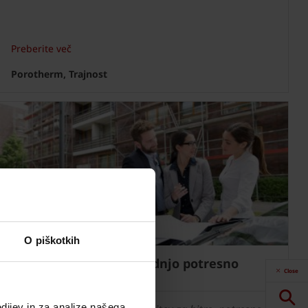
Preberite več
Porotherm, Trajnost
O piškotkih
Sodobne rešitve za gradnjo potresno
Close
odpornih stavb
dijev in za analize našega