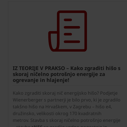
IZ TEORIJE V PRAKSO – Kako zgraditi hišo s
skoraj ničelno potrošnjo energije za
ogrevanje in hlajenje!
Kako zgraditi skoraj nič energijsko hišo? Podjetje
Wienerberger s partnerji je bilo prvo, ki je zgradilo
takšno hišo na Hrvaškem, v Zagrebu – hišo e4,
družinsko, velikosti okrog 170 kvadratnih
metrov. Stavba s skoraj ničelno potrošnjo energije
– stavbe
sNES
se gradijo vedno pogosteje in