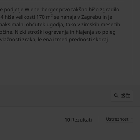
 je podjetje Wienerberger prvo takšno hišo zgradilo
2
 hiša velikosti 170 m
se nahaja v Zagrebu in je
maksimalni občutek ugodja, tako v zimskih mesecih
očine. Nizki stroški ogrevanja in hlajenja so poleg
vlažnosti zraka, le ena izmed prednosti skoraj
IŠČI
Ustreznost
10
Rezultati