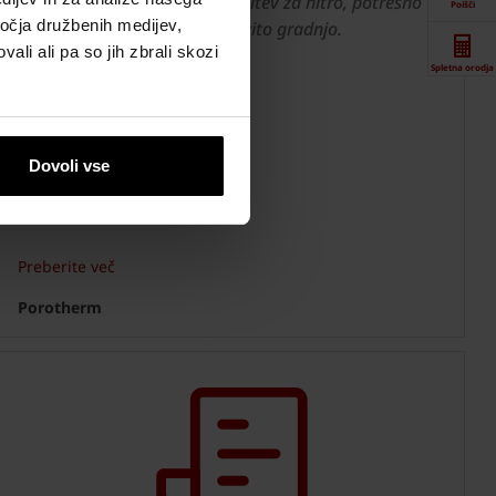
Obsežna analiza sodobnih rešitev za hitro, potresno
Poišči
ročja družbenih medijev,
odporno in energijsko učinkovito gradnjo.
ali ali pa so jih zbrali skozi
Spletna orodja
Prenosi
Dovoli vse
Kontaktne
informacije
Preberite več
Porotherm