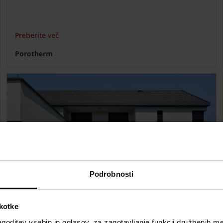
Preberite več
Porotherm
Podrobnosti
Protipotresna gradnja bo v prihodnjih
letih čedalje bolj pomembna
škotke
goditev vsebin in oglasov, za zagotavljanje funkcij družbenih me