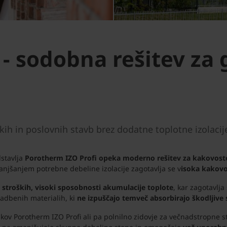
 - sodobna rešitev za 
ih in poslovnih stavb brez dodatne toplotne izolacij
stavlja
Porotherm IZO Profi opeka
moderno rešitev za kakovoste
njšanjem potrebne debeline izolacije zagotavlja se v
isoka kakovo
h strošk
ih
, visoki sposobnosti akumulacije toplote
, kar zagotavlja
adbenih materialih, ki
ne izpuščajo temveč absorbirajo škodljive 
akov Porotherm IZO Profi ali pa polnilno zidovje za večnadstropne 