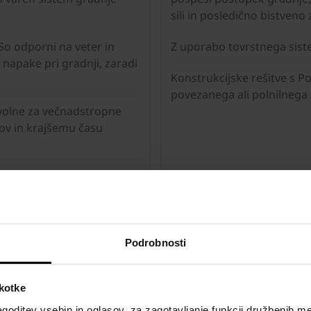
sili in posledično bistveno
 So odporni na veter in
Z uporabo tovrstnega sist
napake pri gradnji, zaradi
Konstrukcijske rešitve s 
povezanega ali polnilnega 
 volne za večnadstropne
ov in krajšemu času
pusti potreba po dodatni
o 10 cm. Za stanovanjsko
i etaži, to pomeni
Podrobnosti
škotke
goditev vsebin in oglasov, za zagotavljanje funkcij družbenih me