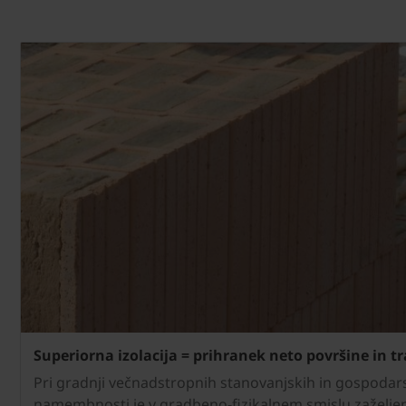
Superiorna izolacija = prihranek neto površine in t
Pri gradnji večnadstropnih stanovanjskih in gospodars
namembnosti je v gradbeno-fizikalnem smislu zaželje