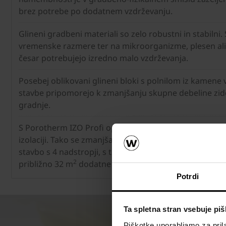
brez potrebe po dodatnem vzdrževanju.
Glineni gradbeni materiali so zelo robustni in stabilni.
vremenske razmere ter na mikroorganizme, plesen ali 
česar potrebujejo izredno malo vzdrževanja.
Posebej oblikovani glineni bloki s polnilom iz kamene
stavbe pripomorejo k zmanjšanju skupne debeline zid
gradnje.
S Porotherm IZO Profi opeko se zmanjša ali povsem o
izolaciji. Tako se zmanjša skupna debelina zidu tudi d
2
stavbo s 4 nadstropji, s tlorisno površino 400 m
v vsak
2
približno 32 m
dodatne uporabne površine v stavbi.
Potrdi
Ta spletna stran vsebuje pi
Piškotke uporabljamo za prila