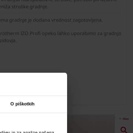
 zniža stroške gradnje.
ema gradnje je dodana vrednost zagotovljena.
Porotherm IZO Profi opeko lahko uporabimo za gradnjo
zidovja.
O piškotkih
Close
dijev in za analize našega