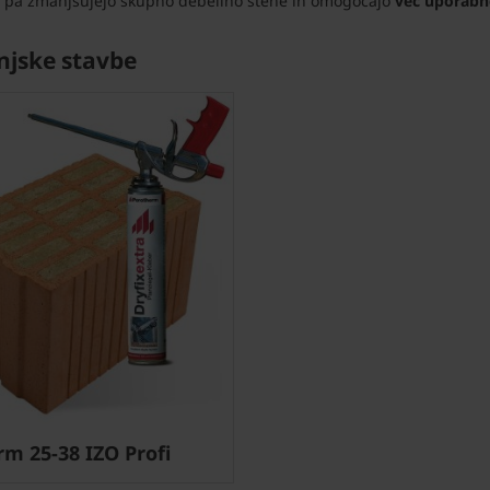
m pa zmanjšujejo skupno debelino stene in omogočajo
več uporabn
njske stavbe
m 25-38 IZO Profi