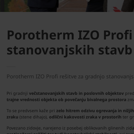
Porotherm IZO Profi
stanovanjskih stavb
Porotherm IZO Profi rešitve za gradnjo stanovanjsk
Pri gradnji
večstanovanjskih stavb in poslovnih objektov
pred
trajne vrednosti objekta ob povečanju bivalnega prostora
zma
To se predvsem kaže pri
z
elo h
itrem odzivu ogrevanja in nižji
zraku
(stene dihajo),
odlični kakovosti zraka v prostorih
ter gr
Povezano zidovje, narejeno iz posebej oblikovanih glinenih zid