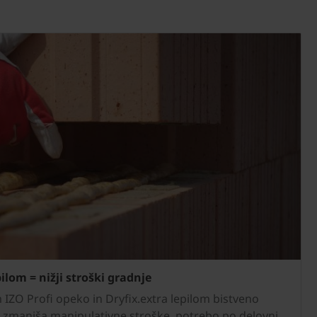
ilom = nižji stroški gradnje
IZO Profi opeko in Dryfix.extra lepilom bistveno
 zmanjša manipulativne stroške, potrebo po delovni