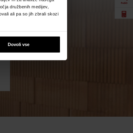
Poišči
ročja družbenih medijev,
ali ali pa so jih zbrali skozi
Spletna orodja
Prenosi
Dovoli vse
Kontaktne
informacije