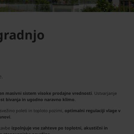
gradnjo
e.
n masivni sistem visoke prodajne vrednosti
. Ustvarjanje
st bivanja in ugodno naravno klimo
.
 svežino poleti in toploto pozimi,
optimalni regulaciji vlage v
snovi
.
stavbe
izpolnjuje vse zahteve po toplotni, akustični in