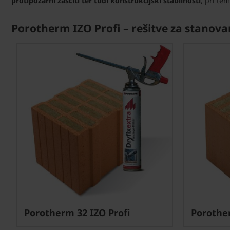
protipožarni zaščiti ter tudi konstrukcijski stabilnosti
, pri te
Porotherm IZO Profi – rešitve za stanova
Porotherm 32 IZO Profi
Porother