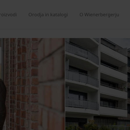
roizvodi
Orodja in katalogi
O Wienerbergerju