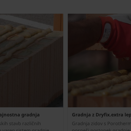
rajnostna gradnja
Gradnja z Dryfix.extra lep
kih stavb različnih
Gradnja zidov s Porotherm 
n varen sistem gradnje
pospeši postopek gradnje,