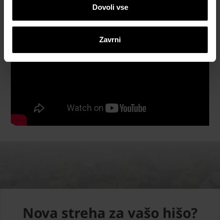
Dovoli vse
Zavrni
Nova streha za vašo hišo?