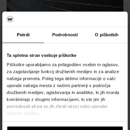
Streha
Potrdi
Podrobnosti
O piškotkih
Kalkulator za izračun strehe
Naročite brezplačni izračun material
Ta spletna stran vsebuje piškotke
Piškotke uporabljamo za prilagoditev vsebin in oglasov,
Naročite brezplačni vzorec strešnika
za zagotavljanje funkcij družbenih medijev in za analize
našega prometa. Poleg tega delimo informacije o vaši
How to video napotki
uporabi našega mesta z našimi partnerji s področja
družbenih medijev, oglaševanja in analitike, ki jih morda
Katalogi, brošure in tehnična
kombinirajo z drugimi informacijami, ki ste jim jih
dokumentacija
posredovali ali pa so jih zbrali skozi vašo uporabo
njihovih storitev.