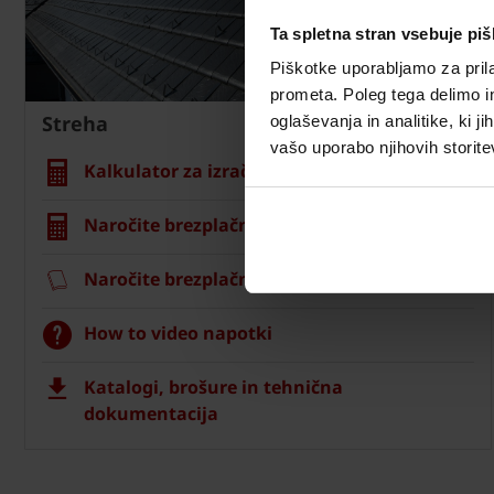
Ta spletna stran vsebuje pi
Piškotke uporabljamo za prila
prometa. Poleg tega delimo i
Streha
oglaševanja in analitike, ki j
vašo uporabo njihovih storite
Kalkulator za izračun strehe
Naročite brezplačni izračun material
Naročite brezplačni vzorec strešnika
How to video napotki
Katalogi, brošure in tehnična
dokumentacija