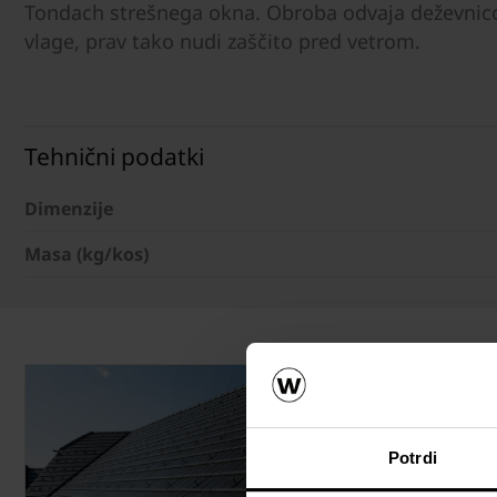
Tondach strešnega okna. Obroba odvaja deževnico 
vlage, prav tako nudi zaščito pred vetrom.
Tehnični podatki
Dimenzije
Masa (kg/kos)
Potrdi