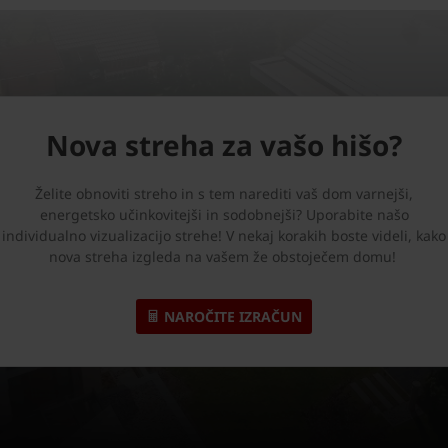
Nova streha za vašo hišo?
Želite obnoviti streho in s tem narediti vaš dom varnejši,
energetsko učinkovitejši in sodobnejši? Uporabite našo
individualno vizualizacijo strehe! V nekaj korakih boste videli, kako
nova streha izgleda na vašem že obstoječem domu!
NAROČITE IZRAČUN