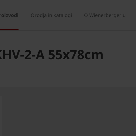
roizvodi
Orodja in katalogi
O Wienerbergerju
KHV-2-A 55x78cm