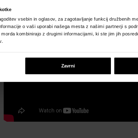
škotke
goditev vsebin in oglasov, za zagotavljanje funkcij družbenih me
nformacije o vaši uporabi našega mesta z našimi partnerji s pod
ih morda kombinirajo z drugimi informacijami, ki ste jim jih posredov
v.
Zavrni