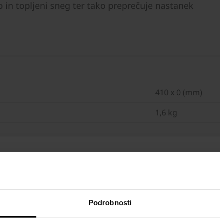
in topljeni sneg ter tako preprečuje nastanek
410 x 0 (mm)
1,6 kg
Podrobnosti