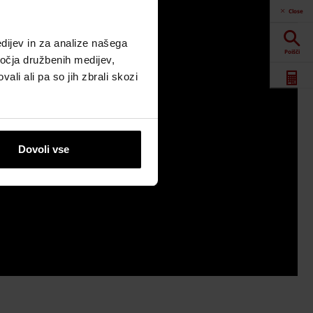
Close
dijev in za analize našega
Poišči
ročja družbenih medijev,
ali ali pa so jih zbrali skozi
Spletna orodja
Prenosi
Dovoli vse
Kontaktne
informacije