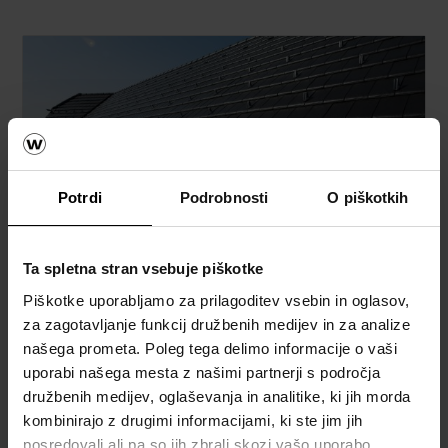
Potrdi
Podrobnosti
O piškotkih
Streha
Ta spletna stran vsebuje piškotke
Kalkulator za izračun strehe
Piškotke uporabljamo za prilagoditev vsebin in oglasov,
za zagotavljanje funkcij družbenih medijev in za analize
Naročite brezplačni izračun material
našega prometa. Poleg tega delimo informacije o vaši
uporabi našega mesta z našimi partnerji s področja
Naročite brezplačni vzorec strešnika
družbenih medijev, oglaševanja in analitike, ki jih morda
kombinirajo z drugimi informacijami, ki ste jim jih
posredovali ali pa so jih zbrali skozi vašo uporabo
How to video napotki