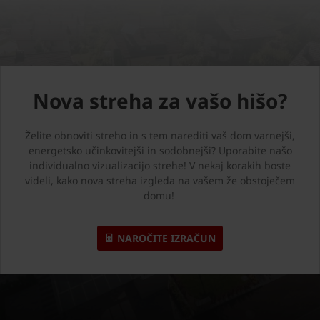
Nova streha za vašo hišo?
Želite obnoviti streho in s tem narediti vaš dom varnejši,
energetsko učinkovitejši in sodobnejši? Uporabite našo
individualno vizualizacijo strehe! V nekaj korakih boste
videli, kako nova streha izgleda na vašem že obstoječem
domu!
NAROČITE IZRAČUN