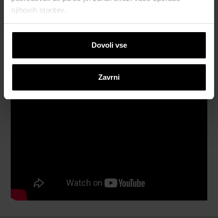
njihovih storitev.
Katalogi, brošure in tehnična
dokumentacija
Dovoli vse
Zavrni