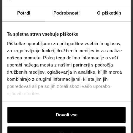
Potrdi
Podrobnosti
O piškotkih
Ta spletna stran vsebuje piškotke
Piškotke uporabljamo za prilagoditev vsebin in oglasov,
za zagotavljanje funkcij družbenih medijev in za analize
našega prometa. Poleg tega delimo informacije o vaši
uporabi našega mesta z našimi partnerji s področja
družbenih medijev, oglaševanja in analitike, ki jih morda
kombinirajo z drugimi informacijami, ki ste jim jih
posredovali ali pa so jih zbrali skozi vašo uporabo
njihovih storitev.
Dovoli vse