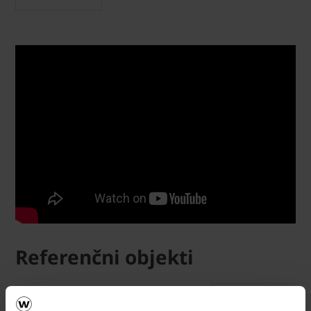
Referenčni objekti
POGLEJ VEČ