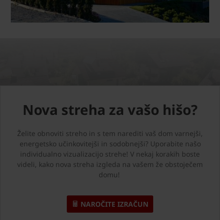
Nova streha za vašo hišo?
Želite obnoviti streho in s tem narediti vaš dom varnejši,
energetsko učinkovitejši in sodobnejši? Uporabite našo
individualno vizualizacijo strehe! V nekaj korakih boste
videli, kako nova streha izgleda na vašem že obstoječem
domu!
NAROČITE IZRAČUN