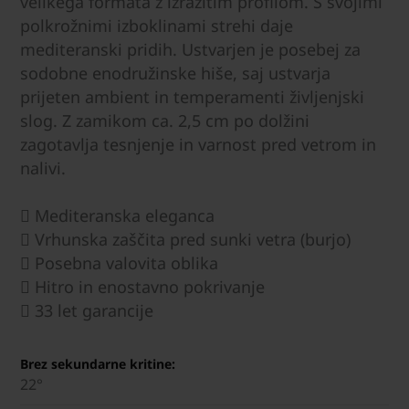
velikega formata z izrazitim profilom. S svojimi
polkrožnimi izboklinami strehi daje
mediteranski pridih. Ustvarjen je posebej za
sodobne enodružinske hiše, saj ustvarja
prijeten ambient in temperamenti življenjski
slog. Z zamikom ca. 2,5 cm po dolžini
zagotavlja tesnjenje in varnost pred vetrom in
nalivi.
 Mediteranska eleganca
 Vrhunska zaščita pred sunki vetra (burjo)
 Posebna valovita oblika
 Hitro in enostavno pokrivanje
 33 let garancije
Brez sekundarne kritine:
22°