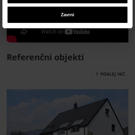
Zavrni
Referenčni objekti
POGLEJ VEČ