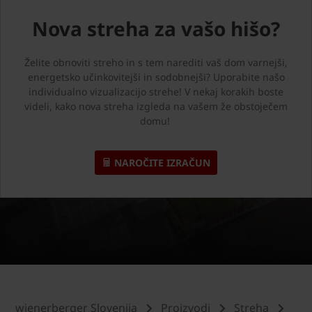
Nova streha za vašo hišo?
Želite obnoviti streho in s tem narediti vaš dom varnejši,
energetsko učinkovitejši in sodobnejši? Uporabite našo
individualno vizualizacijo strehe! V nekaj korakih boste
videli, kako nova streha izgleda na vašem že obstoječem
domu!
NAROČITE IZRAČUN
wienerberger Slovenija
Proizvodi
Streha