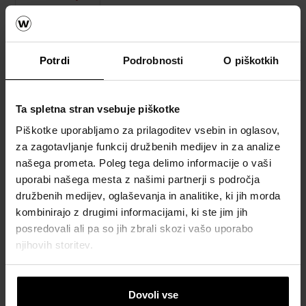
vzorec
strešnika
How to
Potrdi
Podrobnosti
O piškotkih
video
napotki
Ta spletna stran vsebuje piškotke
Katalogi,
Piškotke uporabljamo za prilagoditev vsebin in oglasov,
brošure in
za zagotavljanje funkcij družbenih medijev in za analize
tehnična
našega prometa. Poleg tega delimo informacije o vaši
dokumentacija
uporabi našega mesta z našimi partnerji s področja
družbenih medijev, oglaševanja in analitike, ki jih morda
kombinirajo z drugimi informacijami, ki ste jim jih
posredovali ali pa so jih zbrali skozi vašo uporabo
njihovih storitev.
Dovoli vse