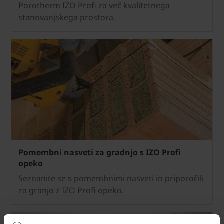
Porotherm IZO Profi za več kvalitetnega
stanovanjskega prostora.
Pomembni nasveti za gradnjo s IZO Profi
opeko
Seznanite se s pomembnimi nasveti in priporočili
za granjo z IZO Profi opeko.