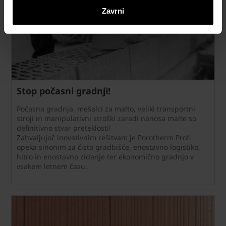
Zavrni
Stop počasni gradnji!
Počasna gradnja, mešalci za malto, veliki transportni
stroji in manipulativni stroški zaradi nanosa malte so
definitivno stvar preteklosti!
Zahvaljujoč inovativnim rešitvam je Porotherm Profi
opeka sinonim za čisto gradbišče, enostavno logistiko,
hitro in enostavno zidanje ter ekonomično gradnjo v
vsakem letnem času.