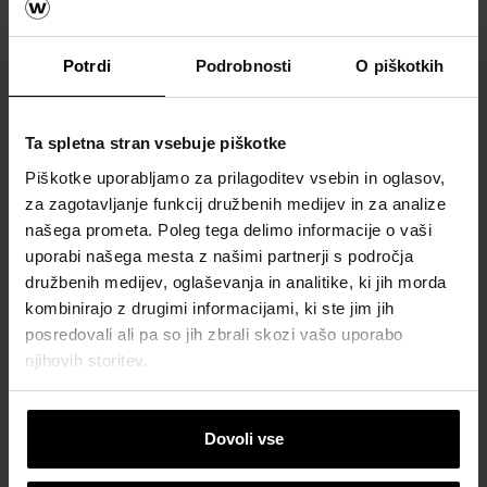
Potrdi
Podrobnosti
O piškotkih
Ta spletna stran vsebuje piškotke
Piškotke uporabljamo za prilagoditev vsebin in oglasov,
za zagotavljanje funkcij družbenih medijev in za analize
Navodila za gradnjo z IZO Profi opeko
našega prometa. Poleg tega delimo informacije o vaši
Seznanite se, kako hitro in enostavno, a pravilno
uporabi našega mesta z našimi partnerji s področja
graditi z IZO Profi opeko.
družbenih medijev, oglaševanja in analitike, ki jih morda
kombinirajo z drugimi informacijami, ki ste jim jih
posredovali ali pa so jih zbrali skozi vašo uporabo
Povezane vsebine
njihovih storitev.
Dovoli vse